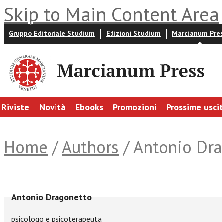
Skip to Main Content Area
Gruppo Editoriale Studium
Edizioni Studium
Marcianum Pre
Riviste
Novità
Ebooks
Promozioni
Prossime usci
Home
/
Authors
/ Antonio Dr
Antonio Dragonetto
psicologo e psicoterapeuta