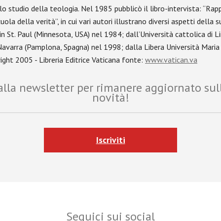
studio della teologia. Nel 1985 pubblicò il libro-intervista: “Rappo
cuola della verità”, in cui vari autori illustrano diversi aspetti dell
in St. Paul (Minnesota, USA) nel 1984; dall’Università cattolica di L
di Navarra (Pamplona, Spagna) nel 1998; dalla Libera Università Mar
ight 2005 - Libreria Editrice Vaticana fonte:
www.vatican.va
i alla newsletter per rimanere aggiornato sul
novità!
Iscriviti
Seguici sui social