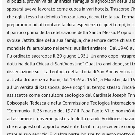
di polizia, proveniva da un’antica famiglia di agricoltori della B
sposarsi aveva lavorato come cuoca in vari hotels. Trascorse l’in
che egli stesso ha definito “mozartiano”, ricevette la sua formaz
prepararono ad affrontare la dura esperienza di quei tempi, in cu
il parroco prima della celebrazione della Santa Messa. Proprio i
svolse l’attitudine della sua famiglia, che sempre dette chiara
mondiale fu arruolato nei servizi ausiliari antiaerei. Dal 1946 al
Fu ordinato sacerdote il 29 giugno 1951. Un anno dopo intrapres
dottrina della Chiesa di Sant’Agostino”. Quattro anni dopo, so
dissertazione su: “La teologia della storia di San Bonaventura”
attività di docenza a Bonn, dal 1959 al 1963; a Münster, dal 1
all’Università di Ratisbona, dove ricoprì al tempo stesso l’inca
assistette come consultore teologico del Cardinale Joseph Frings
Episcopale Tedesca e nella Commissione Teologica Internazionale.
“Communio”. Il 25 marzo del 1977 il Papa Paolo VI lo nominò Arc
ad assumere il governo pastorale della grande Arcidiocesi bavar
che era questo il rapporto esistente tra il mio precedente compit
stare al suo servizio. E, d’altra parte, ho scelto questo motto