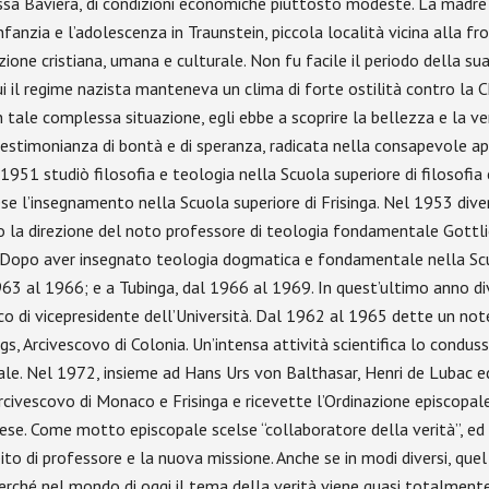
assa Baviera, di condizioni economiche piuttosto modeste. La madre er
fanzia e l’adolescenza in Traunstein, piccola località vicina alla fro
ione cristiana, umana e culturale. Non fu facile il periodo della su
i il regime nazista manteneva un clima di forte ostilità contro la C
n tale complessa situazione, egli ebbe a scoprire la bellezza e la v
 testimonianza di bontà e di speranza, radicata nella consapevole a
 1951 studiò filosofia e teologia nella Scuola superiore di filosofia e
e l’insegnamento nella Scuola superiore di Frisinga. Nel 1953 diven
tto la direzione del noto professore di teologia fondamentale Gottl
. Dopo aver insegnato teologia dogmatica e fondamentale nella Scuola
963 al 1966; e a Tubinga, dal 1966 al 1969. In quest’ultimo anno d
rico di vicepresidente dell’Università. Dal 1962 al 1965 dette un no
, Arcivescovo di Colonia. Un’intensa attività scientifica lo conduss
 Nel 1972, insieme ad Hans Urs von Balthasar, Henri de Lubac ed alt
ivescovo di Monaco e Frisinga e ricevette l’Ordinazione episcopale
ese. Come motto episcopale scelse “collaboratore della verità”, ed 
o di professore e la nuova missione. Anche se in modi diversi, quel 
 perché nel mondo di oggi il tema della verità viene quasi totalmen