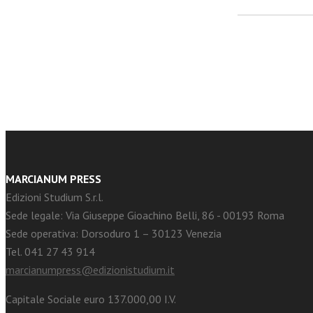
facebook
Twitter
MARCIANUM PRESS
Edizioni Studium S.r.l.
Sede legale: Via Giuseppe Gioachino Belli, 86 - 00193 Roma
Sede operativa: Dorsoduro 1 – 30123 Venezia
Tel. 041 27 43 914
marcianumpress@edizionistudium.it
Capitale Sociale euro 137.000,00 I.V.