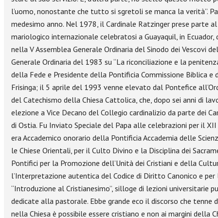
l’uomo, nonostante che tutto si sgretoli se manca la verità”. Pao
medesimo anno. Nel 1978, il Cardinale Ratzinger prese parte al 
mariologico internazionale celebratosi a Guayaquil, in Ecuador,
nella V Assemblea Generale Ordinaria del Sinodo dei Vescovi d
Generale Ordinaria del 1983 su “La riconciliazione e la peniten
della Fede e Presidente della Pontificia Commissione Biblica e 
Frisinga; il 5 aprile del 1993 venne elevato dal Pontefice all’Or
del Catechismo della Chiesa Cattolica, che, dopo sei anni di l
elezione a Vice Decano del Collegio cardinalizio da parte dei Ca
di Ostia. Fu Inviato Speciale del Papa alle celebrazioni per il 
era Accademico onorario della Pontificia Accademia delle Scienz
le Chiese Orientali, per il Culto Divino e la Disciplina dei Sacram
Pontifici per la Promozione dell’Unità dei Cristiani e della Cult
l’Interpretazione autentica del Codice di Diritto Canonico e per 
“Introduzione al Cristianesimo”, silloge di lezioni universitarie
dedicate alla pastorale. Ebbe grande eco il discorso che tenne 
nella Chiesa è possibile essere cristiano e non ai margini della 