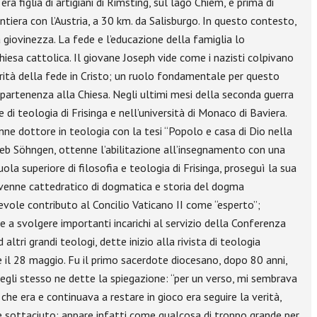
a figlia di artigiani di Rimsting, sul lago Chiem, e prima di
ntiera con l’Austria, a 30 km. da Salisburgo. In questo contesto,
a giovinezza. La fede e l’educazione della famiglia lo
hiesa cattolica. Il giovane Joseph vide come i nazisti colpivano
erità della fede in Cristo; un ruolo fondamentale per questo
ppartenenza alla Chiesa. Negli ultimi mesi della seconda guerra
 di teologia di Frisinga e nell’università di Monaco di Baviera.
ne dottore in teologia con la tesi “Popolo e casa di Dio nella
ieb Söhngen, ottenne l’abilitazione all’insegnamento con una
 superiore di filosofia e teologia di Frisinga, proseguì la sua
ivenne cattedratico di dogmatica e storia del dogma
tevole contributo al Concilio Vaticano II come “esperto”;
e a svolgere importanti incarichi al servizio della Conferenza
ri grandi teologi, dette inizio alla rivista di teologia
 il 28 maggio. Fu il primo sacerdote diocesano, dopo 80 anni,
egli stesso ne dette la spiegazione: “per un verso, mi sembrava
che era e continuava a restare in gioco era seguire la verità,
te sottaciuto; appare infatti come qualcosa di troppo grande per