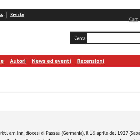
ss
Riviste
Cart
Cerca
te
Autori
News ed eventi
Recensioni
ktl am Inn, diocesi di Passau (Germania), il 16 aprile del 1927 (Sab