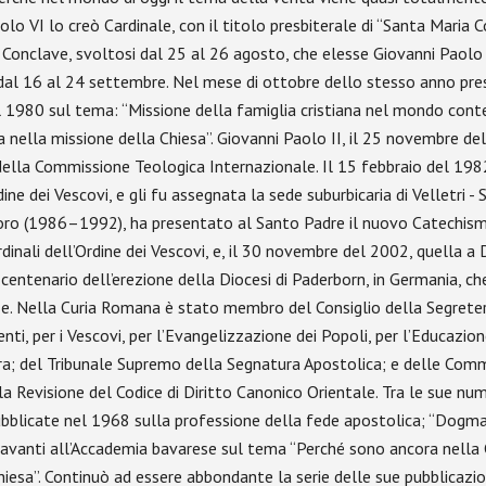
lo VI lo creò Cardinale, con il titolo presbiterale di “Santa Maria C
Conclave, svoltosi dal 25 al 26 agosto, che elesse Giovanni Paolo I
 dal 16 al 24 settembre. Nel mese di ottobre dello stesso anno pres
el 1980 sul tema: “Missione della famiglia cristiana nel mondo con
za nella missione della Chiesa”. Giovanni Paolo II, il 25 novembre 
della Commissione Teologica Internazionale. Il 15 febbraio del 1982
dine dei Vescovi, e gli fu assegnata la sede suburbicaria di Velletri 
avoro (1986–1992), ha presentato al Santo Padre il nuovo Catechism
rdinali dell’Ordine dei Vescovi, e, il 30 novembre del 2002, quella
XII centenario dell’erezione della Diocesi di Paderborn, in Germania
e. Nella Curia Romana è stato membro del Consiglio della Segreteria
enti, per i Vescovi, per l’Evangelizzazione dei Popoli, per l’Educazion
ura; del Tribunale Supremo della Segnatura Apostolica; e delle Commis
la Revisione del Codice di Diritto Canonico Orientale. Tra le sue num
 pubblicate nel 1968 sulla professione della fede apostolica; “Dogma 
davanti all’Accademia bavarese sul tema “Perché sono ancora nella C
Chiesa”. Continuò ad essere abbondante la serie delle sue pubblicazio