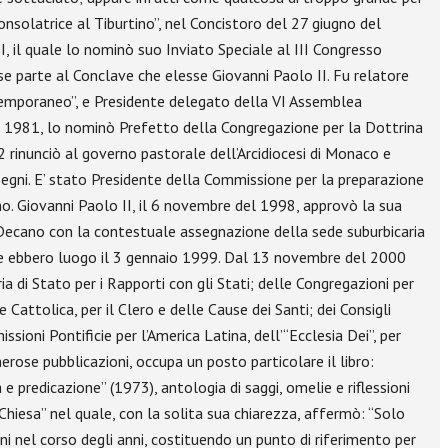
onsolatrice al Tiburtino”, nel Concistoro del 27 giugno del
, il quale lo nominò suo Inviato Speciale al III Congresso
e parte al Conclave che elesse Giovanni Paolo II. Fu relatore
temporaneo”, e Presidente delegato della VI Assemblea
del 1981, lo nominò Prefetto della Congregazione per la Dottrina
 rinunciò al governo pastorale dell’Arcidiocesi di Monaco e
- Segni. E’ stato Presidente della Commissione per la preparazione
o. Giovanni Paolo II, il 6 novembre del 1998, approvò la sua
 a Decano con la contestuale assegnazione della sede suburbicaria
, che ebbero luogo il 3 gennaio 1999. Dal 13 novembre del 2000
 di Stato per i Rapporti con gli Stati; delle Congregazioni per
e Cattolica, per il Clero e delle Cause dei Santi; dei Consigli
sioni Pontificie per l’America Latina, dell’“Ecclesia Dei”, per
erose pubblicazioni, occupa un posto particolare il libro:
e predicazione” (1973), antologia di saggi, omelie e riflessioni
hiesa” nel quale, con la solita sua chiarezza, affermò: “Solo
ni nel corso degli anni, costituendo un punto di riferimento per