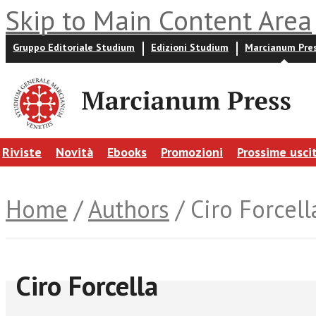
Skip to Main Content Area
Gruppo Editoriale Studium
Edizioni Studium
Marcianum Pre
Riviste
Novità
Ebooks
Promozioni
Prossime usci
Home
/
Authors
/ Ciro Forcell
Ciro Forcella