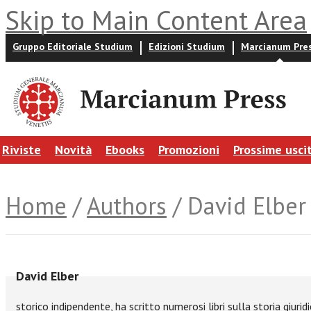
Skip to Main Content Area
Gruppo Editoriale Studium
Edizioni Studium
Marcianum Pre
Riviste
Novità
Ebooks
Promozioni
Prossime usci
Home
/
Authors
/ David Elber
David Elber
storico indipendente, ha scritto numerosi libri sulla storia giuridi