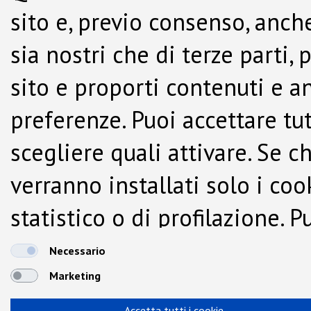
sito e, previo consenso, anche
sia nostri che di terze parti,
sito e proporti contenuti e a
preferenze. Puoi accettare tutti
scegliere quali attivare. Se c
verranno installati solo i co
statistico o di profilazione.
dalla Cookie Policy.
Necessario
Marketing
Accetta tutti i cookie