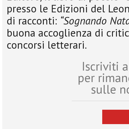
presso le Edizioni del Leo
di racconti:
“Sognando Nata
buona accoglienza di criti
concorsi letterari.
Iscriviti
per riman
sulle n