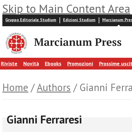
Skip to Main Content Area
Gruppo Editoriale Studium
Edizioni Studium
Marcianum Pre
Riviste
Novità
Ebooks
Promozioni
Prossime usci
Home
/
Authors
/ Gianni Ferra
Gianni Ferraresi