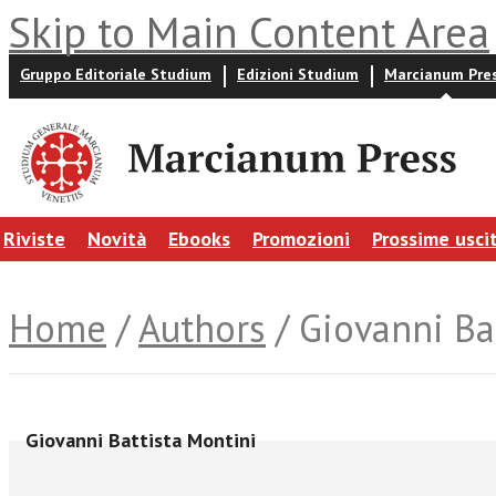
Skip to Main Content Area
Gruppo Editoriale Studium
Edizioni Studium
Marcianum Pre
Riviste
Novità
Ebooks
Promozioni
Prossime usci
Home
/
Authors
/ Giovanni Ba
Giovanni Battista Montini