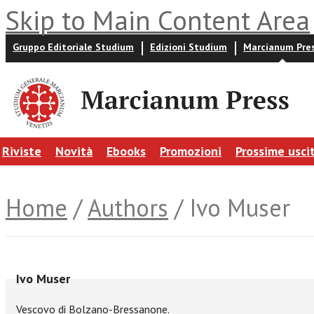
Skip to Main Content Area
Gruppo Editoriale Studium
Edizioni Studium
Marcianum Pre
Riviste
Novità
Ebooks
Promozioni
Prossime usci
Home
/
Authors
/ Ivo Muser
Ivo Muser
Vescovo di Bolzano-Bressanone.