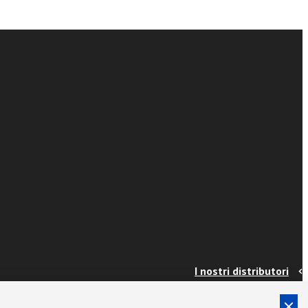
I nostri distributori
Contatti
Info e spedizioni