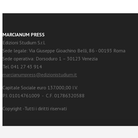
MARCIANUM PRESS
Edizioni Studium S.r.l.
Sede legale: Via Giuseppe Gioachino Belli, 86 - 00193 Roma
Sede operativa: Dorsoduro 1 – 30123 Venezia
Tel. 041 27 43 914
marcianumpress@edizionistudium.it
Capitale Sociale euro 137.000,00 I.V.
P.I. 01014761009 - C.F. 01786320588
Copyright -Tutti i diritti riservati