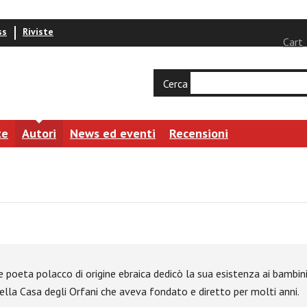
ss
Riviste
Cart
Cerca
te
Autori
News ed eventi
Recensioni
poeta polacco di origine ebraica dedicò la sua esistenza ai bambini,
ella Casa degli Orfani che aveva fondato e diretto per molti anni.