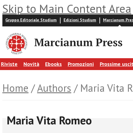
Skip to Main Content Area
Gruppo Editoriale Studium
Edizioni Studium
Marcianum Pre
Riviste
Novità
Ebooks
Promozioni
Prossime usci
Home
/
Authors
/ Maria Vita
Maria Vita Romeo