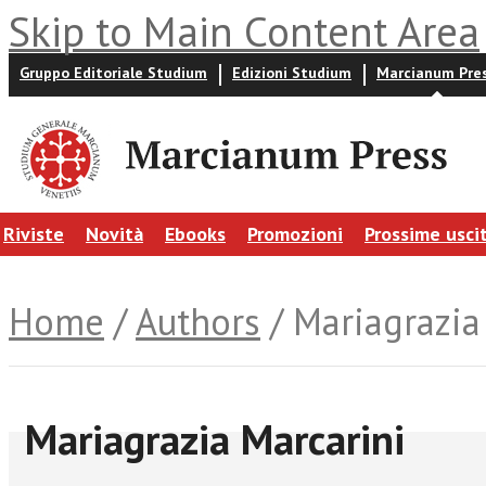
Skip to Main Content Area
Gruppo Editoriale Studium
Edizioni Studium
Marcianum Pre
Riviste
Novità
Ebooks
Promozioni
Prossime usci
Home
/
Authors
/ Mariagrazia
Mariagrazia Marcarini