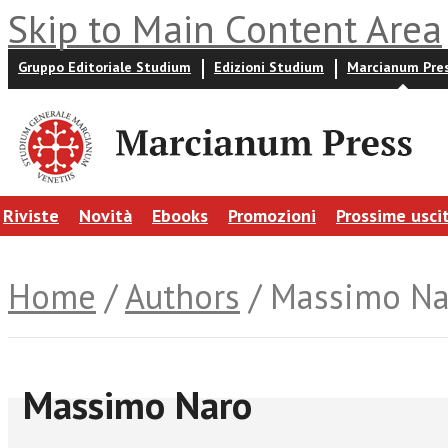
Skip to Main Content Area
Gruppo Editoriale Studium
Edizioni Studium
Marcianum Pre
Riviste
Novità
Ebooks
Promozioni
Prossime usci
Home
/
Authors
/ Massimo Na
Massimo Naro