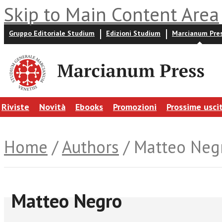
Skip to Main Content Area
Gruppo Editoriale Studium
Edizioni Studium
Marcianum Pre
Riviste
Novità
Ebooks
Promozioni
Prossime usci
Home
/
Authors
/ Matteo Neg
Matteo Negro