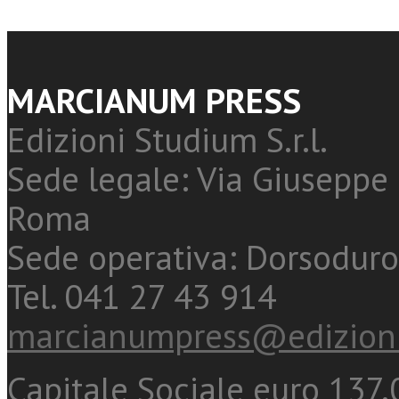
MARCIANUM PRESS
Edizioni Studium S.r.l.
Sede legale: Via Giuseppe 
Roma
Sede operativa: Dorsoduro
Tel. 041 27 43 914
marcianumpress@edizioni
Capitale Sociale euro 137.0