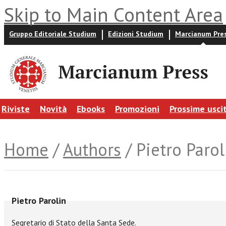
Skip to Main Content Area
Gruppo Editoriale Studium
Edizioni Studium
Marcianum Pre
Riviste
Novità
Ebooks
Promozioni
Prossime usci
Home
/
Authors
/ Pietro Parol
Pietro Parolin
Segretario di Stato della Santa Sede.