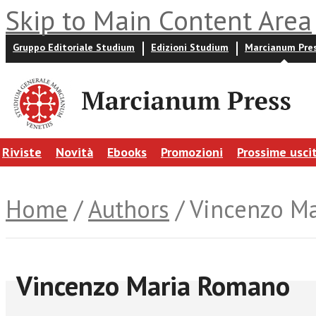
Skip to Main Content Area
Gruppo Editoriale Studium
Edizioni Studium
Marcianum Pre
Riviste
Novità
Ebooks
Promozioni
Prossime usci
Home
/
Authors
/ Vincenzo M
Vincenzo Maria Romano