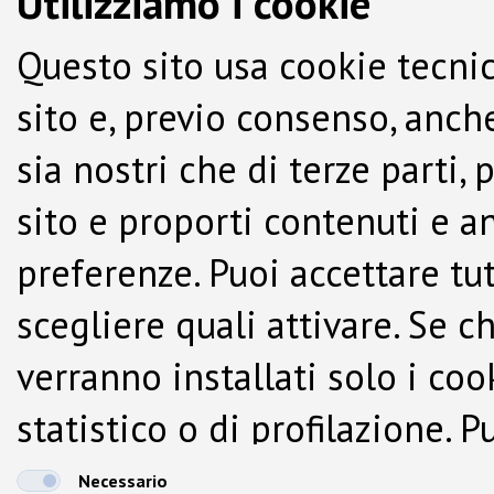
Utilizziamo i cookie
Questo sito usa cookie tecnic
sito e, previo consenso, anche
sia nostri che di terze parti,
sito e proporti contenuti e a
preferenze. Puoi accettare tutti
scegliere quali attivare. Se c
verranno installati solo i co
statistico o di profilazione.
dalla Cookie Policy.
Necessario