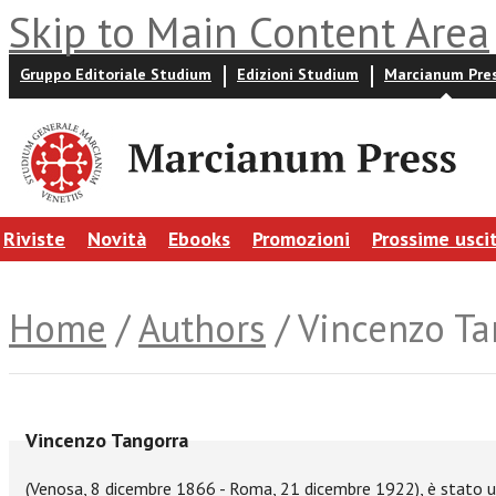
Skip to Main Content Area
Gruppo Editoriale Studium
Edizioni Studium
Marcianum Pre
Riviste
Novità
Ebooks
Promozioni
Prossime usci
Home
/
Authors
/ Vincenzo Ta
Vincenzo Tangorra
(Venosa, 8 dicembre 1866 - Roma, 21 dicembre 1922), è stato un