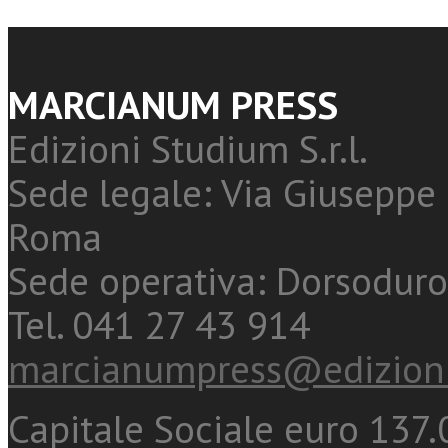
MARCIANUM PRESS
Edizioni Studium S.r.l.
Sede legale: Via Giuseppe 
Roma
Sede operativa: Dorsoduro
Tel. 041 27 43 914
marcianumpress@edizioni
Capitale Sociale euro 137.0