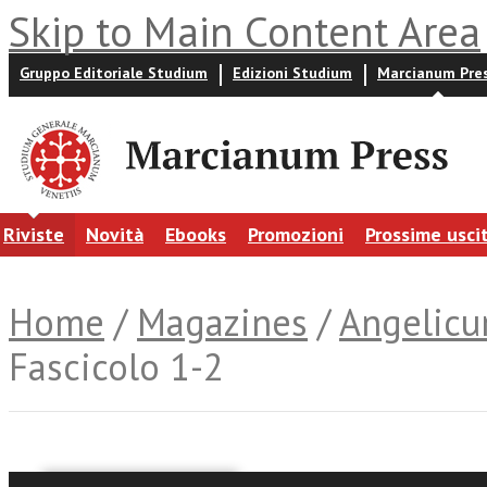
Skip to Main Content Area
Gruppo Editoriale Studium
Edizioni Studium
Marcianum Pre
Riviste
Novità
Ebooks
Promozioni
Prossime usci
Home
/
Magazines
/
Angelic
Fascicolo 1-2