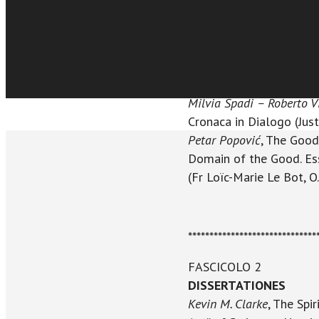
Katie Froula
, St. Thomas
Sfoglia online
with the Three Divine Pe
RECENSIONES
Gianluigi Pasquale – Br
Il Lógos tra comprendere
Milvia Spadi – Roberto V
Cronaca in Dialogo (Just
Petar Popović
, The Good
Domain of the Good. Ess
(Fr Loïc-Marie Le Bot, O.
******************************
FASCICOLO 2
DISSERTATIONES
Kevin M. Clarke
, The Spi