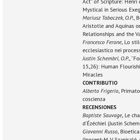
Act” of Scripture: Henri
Mystical in Serious Exe
Mariusz Tabaczek, O.P.
, 
Aristotle and Aquinas o
Relationships and the V
Francesco Ferone
, Lo st
ecclesiastico nei proces
Justin Schembri, O.P.
, “F
15,26): Human Flourishi
Miracles
CONTRIBUTIO
Alberto Frigerio
, Primato
coscienza
RECENSIONES
Baptiste Sauvage
, Le ch
d’Ézéchiel (Justin Schemb
Giovanni Russo
, Bioetic
(Inocent-M. V. Szaniszló, 