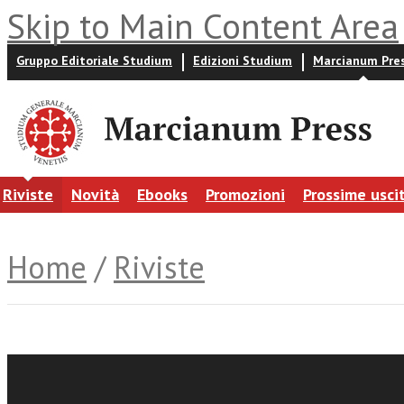
Skip to Main Content Area
Gruppo Editoriale Studium
Edizioni Studium
Marcianum Pre
Riviste
Novità
Ebooks
Promozioni
Prossime usci
Home
/
Riviste