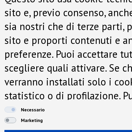
sito e, previo consenso, anche
sia nostri che di terze parti,
sito e proporti contenuti e a
preferenze. Puoi accettare tutti
scegliere quali attivare. Se c
verranno installati solo i co
statistico o di profilazione.
dalla Cookie Policy.
Necessario
Marketing