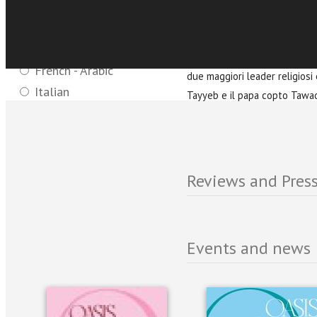
Languages - magazine:
Contributions are recommende
English - Arabic
Pöttering,
Philippe Fargues, S
English - Urdu
Ridha
Chkoundali, Abderrazzak
French - Arabic
due
maggiori leader religios
Italian
Tayyeb e il papa copto Tawad
Reviews and Press
Events and news