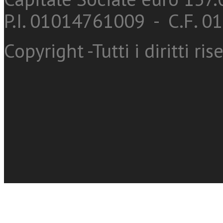
P.I. 01014761009 - C.F. 
Copyright -Tutti i diritti ris