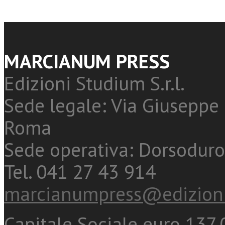
MARCIANUM PRESS
Edizioni Studium S.r.l.
Sede legale: Via Giuseppe 
Roma
Sede operativa: Dorsoduro
Tel. 041 27 43 914
marcianumpress@edizioni
Capitale Sociale euro 137.0