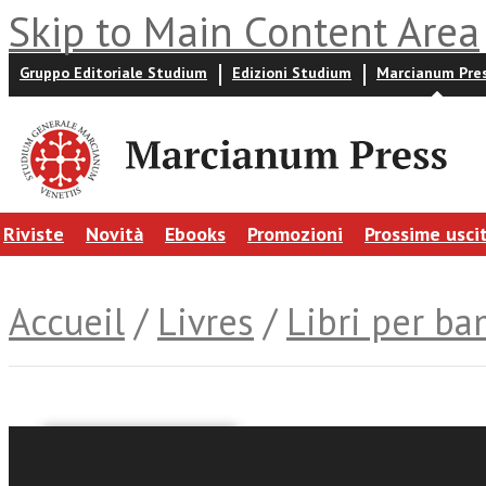
Skip to Main Content Area
Gruppo Editoriale Studium
Edizioni Studium
Marcianum Pre
Riviste
Novità
Ebooks
Promozioni
Prossime usci
Accueil
/
Livres
/
Libri per ba
Roberta Comin