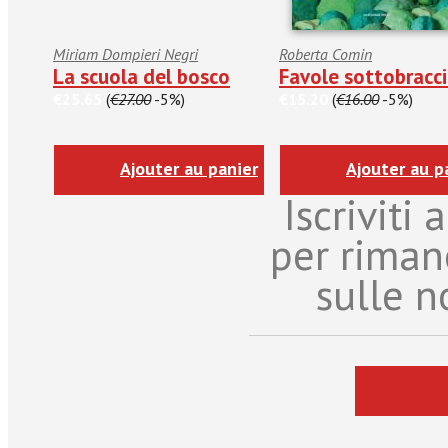
Miriam Dompieri Negri
Roberta Comin
La scuola del bosco
Favole sottobracc
€25.65
(
€27.00
-5%)
€15.20
(
€16.00
-5%)
Ajouter au panier
Ajouter au p
Iscriviti
per riman
sulle n