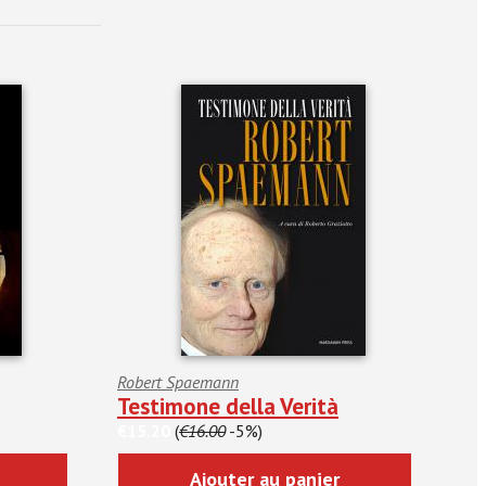
Robert Spaemann
Testimone della Verità
€15.20
(
€16.00
-5%)
Ajouter au panier