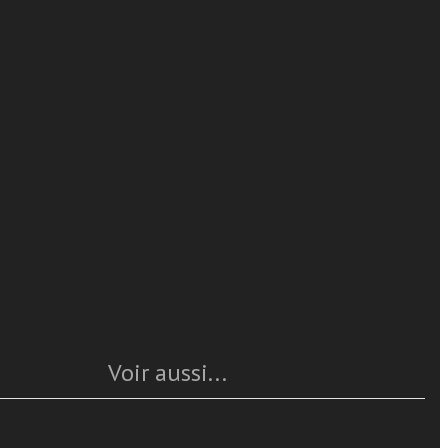
Giulio Piacentini
en lire plus
ie di alcuni
alle tre
 quella
Caratteristiche
aggistico a
zione generale
Année
: 2015
, parlando in
Pages
: 256
evocando anche
ISBN
: 978-88-6512-294-5
Questo articolo è
disponible
Voir aussi...