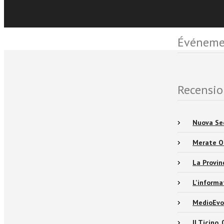
Événemen
Recensio
Nuova Se
Merate O
La Provi
L'inform
MedioEvo
Il Ticino