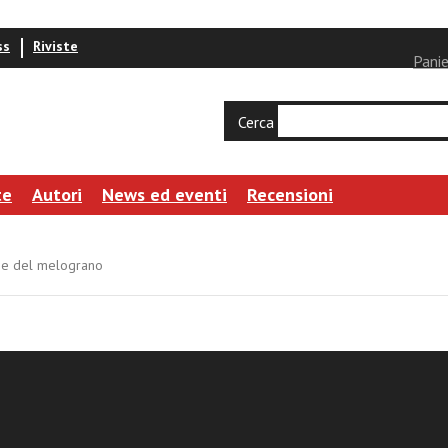
ss
Riviste
Panie
Cerca
te
Autori
News ed eventi
Recensioni
vo e del melograno
ni
i del mandorlo, dell'ulivo e del melograno