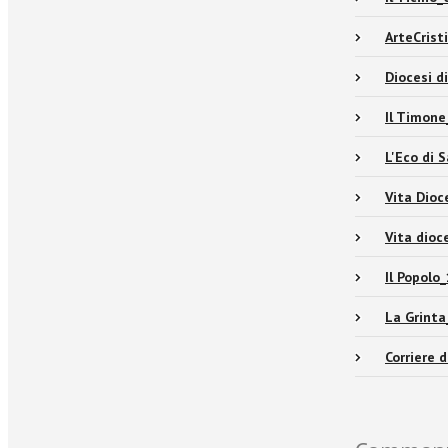
ArteCris
Diocesi d
Il Timon
L'Eco di 
Vita Dio
Vita dioc
Il Popolo
La Grinta
Corriere 