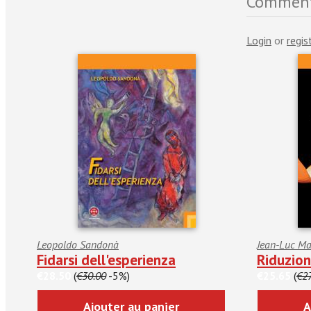
Comment
Login
or
regis
Leopoldo Sandonà
Jean-Luc Ma
Fidarsi dell'esperienza
Riduzio
€28.50
(
€30.00
-5%)
€25.65
(
€27
Ajouter au panier
A