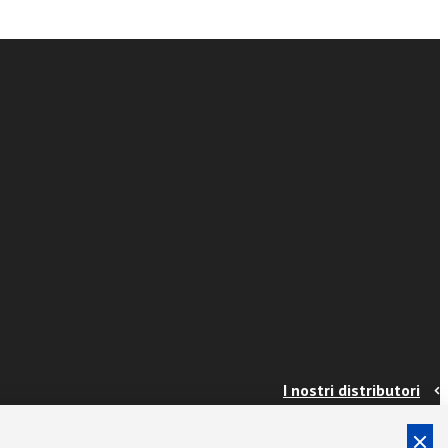
I nostri distributori
Contatti
Info e spedizioni