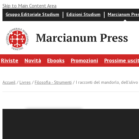
Skip to Main Content Area
Gruppo Editoriale Studium
Edizioni Studium
Marcianum Pre
Riviste
Novità
Ebooks
Promozioni
Prossime usci
Accueil
/
Livres
/
Filosofia - Strumenti
/ I racconti del mandorlo, dell'uli
Giulio Piacenti
I raccont