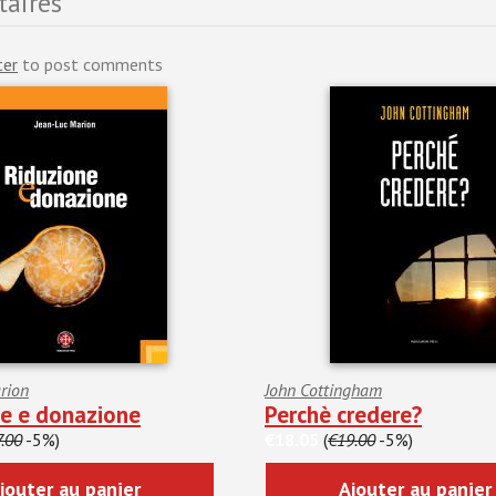
aires
ter
to post comments
rion
John Cottingham
ne e donazione
Perchè credere?
.00
-5%)
€18.05
(
€19.00
-5%)
jouter au panier
Ajouter au panier