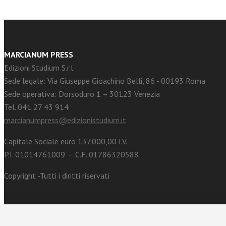
MARCIANUM PRESS
Edizioni Studium S.r.l.
Sede legale: Via Giuseppe Gioachino Belli, 86 - 00193 Roma
Sede operativa: Dorsoduro 1 – 30123 Venezia
Tel. 041 27 43 914
marcianumpress@edizionistudium.it
Capitale Sociale euro 137.000,00 I.V.
P.I. 01014761009 - C.F. 01786320588
Copyright -Tutti i diritti riservati