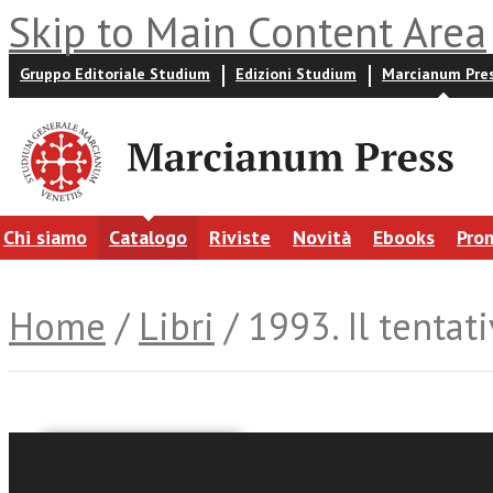
Skip to Main Content Area
Gruppo Editoriale Studium
Edizioni Studium
Marcianum Pre
Chi siamo
Catalogo
Riviste
Novità
Ebooks
Pro
Home
/
Libri
/ 1993. Il tentat
Maurizio Sacconi
Francesco Verbaro