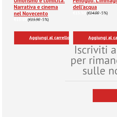
Umorismo e comicità.
Fenoglio. L'immag
Narrativa e cinema
dell'acqua
nel Novecento
€13.30
(
€14.00
-5%)
€15.10
(
€15.90
-5%)
Aggiungi al carrello
Aggiungi al ca
Iscriviti
per riman
sulle n