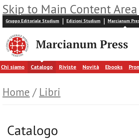
Skip to Main Content Area
Gruppo Editoriale Studium
Edizioni Studium
Marcianum Pre
Chi siamo
Catalogo
Riviste
Novità
Ebooks
Pro
Home
/
Libri
Catalogo