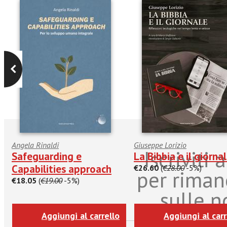
Angela Rinaldi
Giuseppe Lorizio
Iscriviti
Safeguarding e
La Bibbia e il giorna
Capabilities approach
€26.60
(
€28.00
-5%)
per riman
€18.05
(
€19.00
-5%)
sulle n
Aggiungi al carrello
Aggiungi al carr