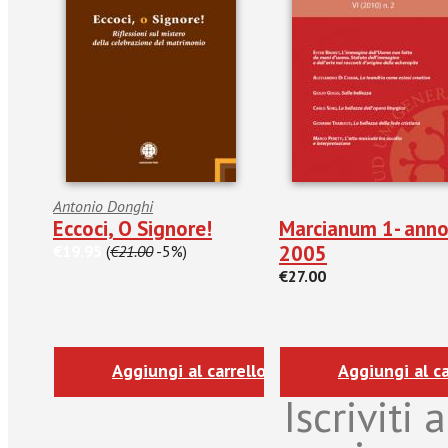
Antonio Donghi
Eccoci, O Signore!
Marcianum 1- ann
2005
€19.95
(
€21.00
-5%)
€27.00
Aggiungi al carrello
Aggiungi al ca
Iscriviti