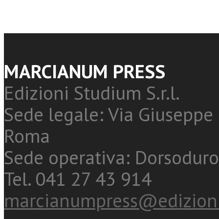
MARCIANUM PRESS
Edizioni Studium S.r.l.
Sede legale: Via Giuseppe 
Roma
Sede operativa: Dorsoduro
Tel. 041 27 43 914
marcianumpress@edizioni