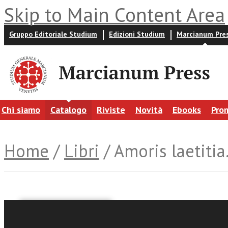
Skip to Main Content Area
Gruppo Editoriale Studium
Edizioni Studium
Marcianum Pre
Chi siamo
Catalogo
Riviste
Novità
Ebooks
Pro
Home
/
Libri
/ Amoris laetitia
Giuseppe Bonfrate
Humberto Miguel Yáñez