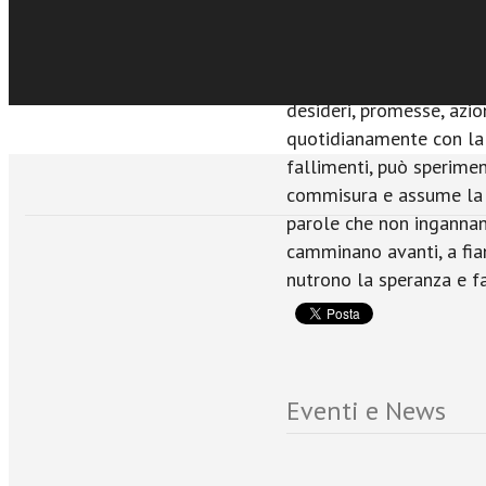
relazione. Il desiderio d
passi su questa strada, 
dell'amore. Il cammino 
desideri, promesse, azion
quotidianamente con la 
fallimenti, può sperimen
commisura e assume la f
parole che non inganna
camminano avanti, a fia
nutrono la speranza e f
Eventi e News