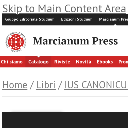
Skip to Main Content Area
Gruppo Editoriale Studium
Edizioni Studium
Marcianum Pre
Chi siamo
Catalogo
Riviste
Novità
Ebooks
Pro
Home
/
Libri
/
IUS CANONIC
Bruno Fabio Pighin