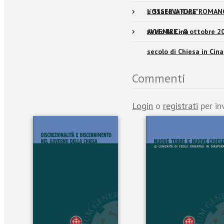
e Stato in Cina"
L'OSSERVATORE ROMANO 
verso la Cina
AVVENIRE - 8 ottobre 20
secolo di Chiesa in Cina
Commenti
Login
o
registrati
per in