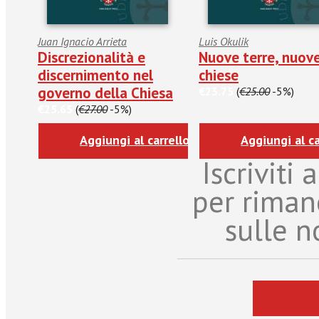
Juan Ignacio Arrieta
Luis Okulik
Discrezionalità e
Nuove terre, nuov
discernimento nel
chiese
governo della Chiesa
€23.75
(
€25.00
-5%)
€25.65
(
€27.00
-5%)
Aggiungi al carrello
Aggiungi al ca
Iscriviti
per riman
sulle n