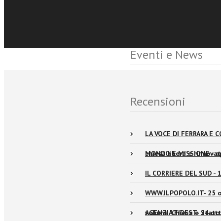
Sfoglia online
Eventi e News
Recensioni
LA VOCE DI FERRARA E C
chiesa libera e rinnova
MONDO E MISSIONE - apr
IL CORRIERE DEL SUD - 1
WWW.ILPOPOLO.IT- 25 ot
volume "Chiesa e Stato 
AGENZIA FIDEST- 24 ott