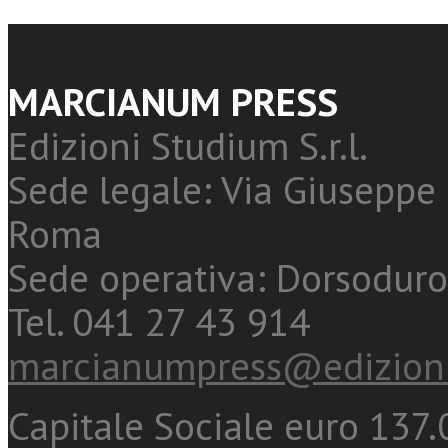
MARCIANUM PRESS
Edizioni Studium S.r.l.
Sede legale: Via Giuseppe 
Roma
Sede operativa: Dorsoduro
Tel. 041 27 43 914
marcianumpress@edizioni
Capitale Sociale euro 137.0