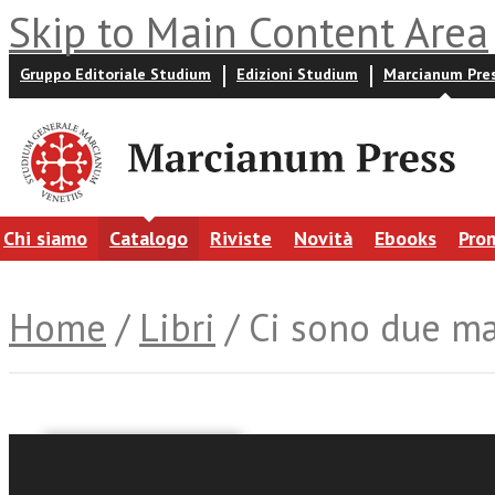
Skip to Main Content Area
Gruppo Editoriale Studium
Edizioni Studium
Marcianum Pre
Chi siamo
Catalogo
Riviste
Novità
Ebooks
Pro
Home
/
Libri
/ Ci sono due ma
Carlo M. Fedeli