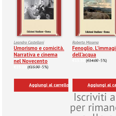
Leandro Castellani
Roberto Mosena
Umorismo e comicità.
Fenoglio. L'immag
Narrativa e cinema
dell'acqua
nel Novecento
€13.30
(
€14.00
-5%)
€15.10
(
€15.90
-5%)
Aggiungi al carrello
Aggiungi al ca
Iscriviti
per riman