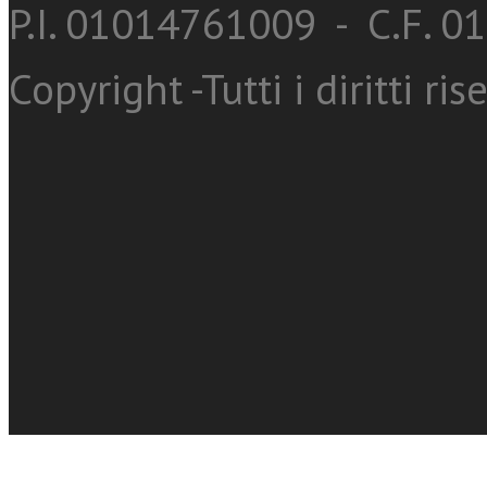
P.I. 01014761009 - C.F. 
Copyright -Tutti i diritti ris