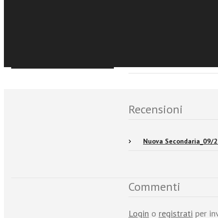
€8,99
Acquista Ebook
Sfoglia online
Eventi e News
Recensioni
Nuova Secondaria_09/
Commenti
Login
o
registrati
per in