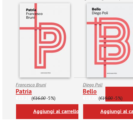
Francesco Bruni
Diego Poli
Patria
Bello
€15.20
(
€16.00
-5%)
€18.05
(
€19.00
-5%)
Aggiungi al carrello
Aggiungi al ca