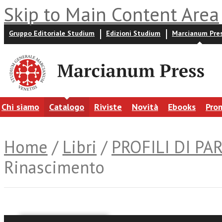
Skip to Main Content Area
Gruppo Editoriale Studium
Edizioni Studium
Marcianum Pre
Chi siamo
Catalogo
Riviste
Novità
Ebooks
Pro
Home
/
Libri
/
PROFILI DI PA
Rinascimento