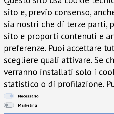
Questo sito usa cookie tecnic
sito e, previo consenso, anche
sia nostri che di terze parti,
sito e proporti contenuti e a
preferenze. Puoi accettare tutti
scegliere quali attivare. Se c
verranno installati solo i co
statistico o di profilazione.
dalla Cookie Policy.
Necessario
Marketing