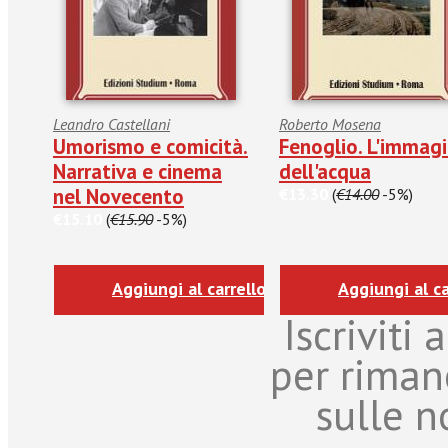
Leandro Castellani
Roberto Mosena
Umorismo e comicità.
Fenoglio. L'immag
Narrativa e cinema
dell'acqua
nel Novecento
€13.30
(
€14.00
-5%)
€15.10
(
€15.90
-5%)
Aggiungi al carrello
Aggiungi al ca
Iscriviti
per riman
sulle n