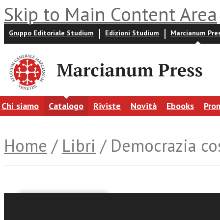
Skip to Main Content Area
Gruppo Editoriale Studium
Edizioni Studium
Marcianum Pre
Chi siamo
Catalogo
Riviste
Novità
Ebooks
Pro
Home
/
Libri
/ Democrazia cos
Marco Olivetti