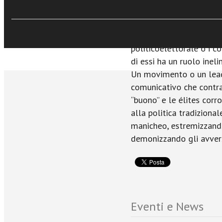
sovranazionale. Tra le 
democrazia costituzional
che può vedere talora i
politicoelettorale o i c
di essi ha un ruolo ineli
Un movimento o un lead
comunicativo che contr
“buono” e le élites corr
alla politica tradizional
manicheo, estremizzando i
demonizzando gli avversa
Eventi e News