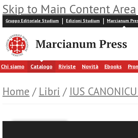
Skip to Main Content Area
Gruppo Editoriale Studium
Edizioni Studium
Marcianum Pre
Chi siamo
Catalogo
Riviste
Novità
Ebooks
Pro
Home
/
Libri
/
IUS CANONIC
Bruno Fabio Pighin