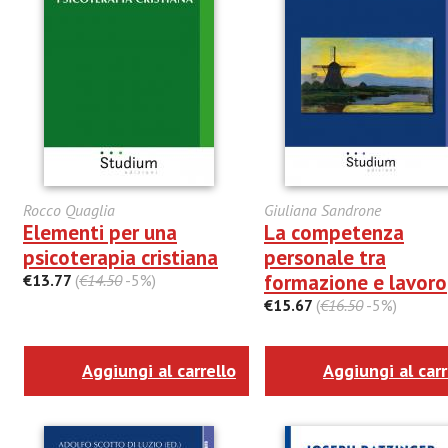
Rocco Quaglia
Giuliana Sandrone
Elementi per una
La competenza
psicoterapia cristiana
personale tra
formazione e lavoro
€13.77
(
€14.50
-5%)
€15.67
(
€16.50
-5%)
Aggiungi al carrello
Aggiungi al carr