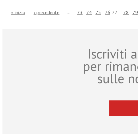
« inizio
‹ precedente
…
73
74
75
76
77
78
79
Iscriviti
per riman
sulle n