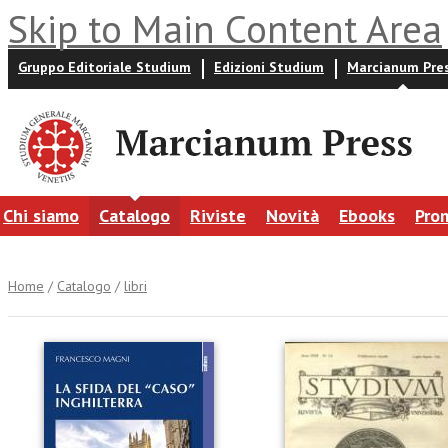
Skip to Main Content Area
Gruppo Editoriale Studium
Edizioni Studium
Marcianum Pre
Chi siamo
Catalogo
Riviste
Novità
Ebooks
Pro
Home
/
Catalogo
/
libri