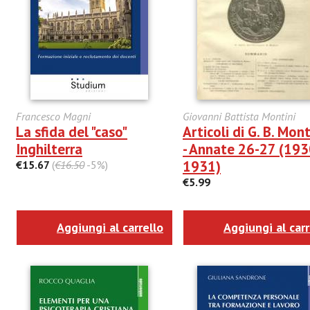
Francesco Magni
Giovanni Battista Montini
La sfida del "caso"
Articoli di G. B. Mont
Inghilterra
- Annate 26-27 (193
1931)
€15.67
(
€16.50
-5%)
€5.99
Aggiungi al carrello
Aggiungi al carr