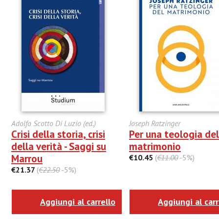
Adolfo Scotto Di Luzio (ed.)
Joseph Ratzinger
Crisi della storia, crisi
Per una teologia del
della verità - Saggi su
matrimonio
Marrou
€10.45
(
€11.00
-5%)
€21.37
(
€22.50
-5%)
Aggiungi al carrello
Aggiungi al carr