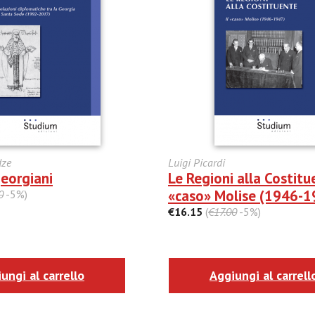
dze
Luigi Picardi
georgiani
Le Regioni alla Costitue
«caso» Molise (1946-1
0
-5%)
€16.15
(
€17.00
-5%)
ungi al carrello
Aggiungi al carrell