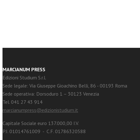
facebook
Twitter
MARCIANUM PRESS
Edizioni Studium S.r.l.
Sede legale: Via Giuseppe Gioachino Belli, 86 - 00193 Roma
Sede operativa: Dorsoduro 1 – 30123 Venezia
Tel. 041 27 43 914
marcianumpress@edizionistudium.it
Capitale Sociale euro 137.000,00 I.V.
P.I. 01014761009 - C.F. 01786320588