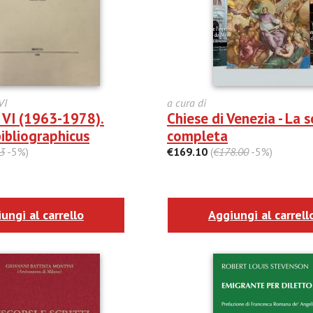
VI
a cura di
. VI (1963-1978).
Chiese di Venezia - La s
ibliographicus
completa
3
-5%)
€169.10
(
€178.00
-5%)
ungi al carrello
Aggiungi al carrell