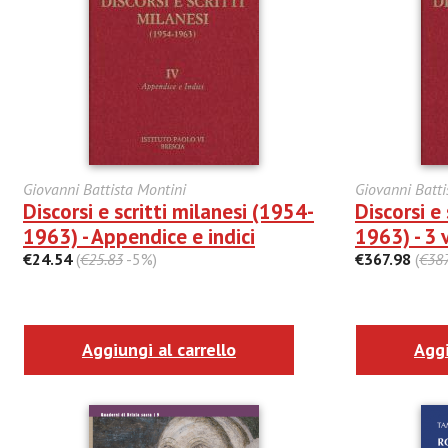
Giovanni Battista Montini
Giovanni Batti
Discorsi e scritti milanesi (1954-
Discorsi e
1963) - Appendice e indici
1963) - 3 
€24.54
(
€25.83
-5%)
€367.98
(
€387
Aggiungi al carrello
Aggi