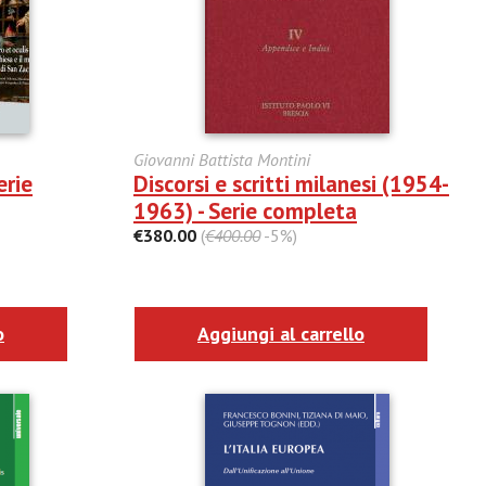
Giovanni Battista Montini
erie
Discorsi e scritti milanesi (1954-
1963) - Serie completa
€380.00
(
€400.00
-5%)
o
Aggiungi al carrello