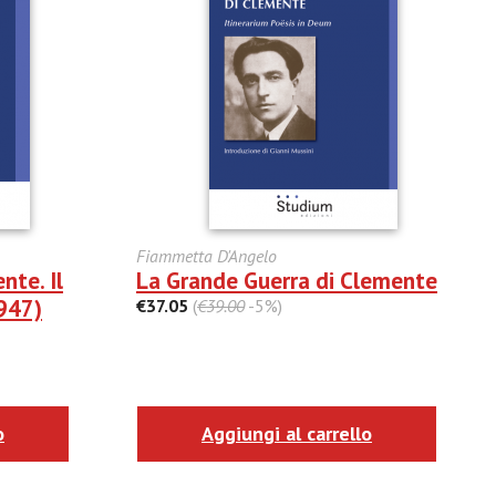
Fiammetta D'Angelo
nte. Il
La Grande Guerra di Clemente
947)
€37.05
(
€39.00
-5%)
o
Aggiungi al carrello