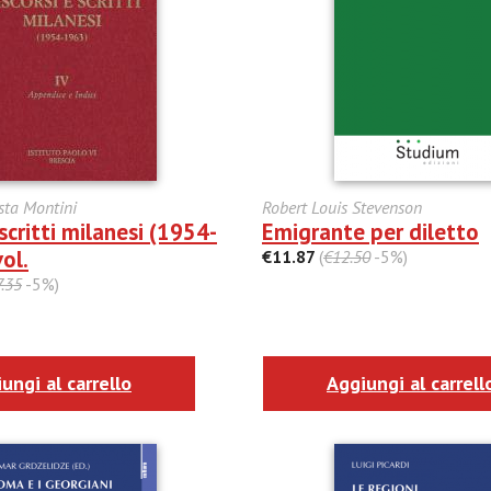
sta Montini
Robert Louis Stevenson
 scritti milanesi (1954-
Emigrante per diletto
vol.
€11.87
(
€12.50
-5%)
.35
-5%)
ungi al carrello
Aggiungi al carrell