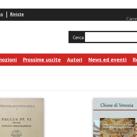
ss
Riviste
Carre
Cerca
mozioni
Prossime uscite
Autori
News ed eventi
R