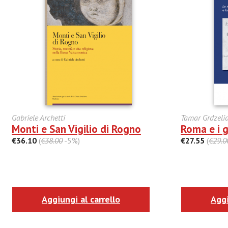
Gabriele Archetti
Tamar Grdzeli
Monti e San Vigilio di Rogno
Roma e i 
€36.10
(
€38.00
-5%)
€27.55
(
€29.0
Aggiungi al carrello
Aggi