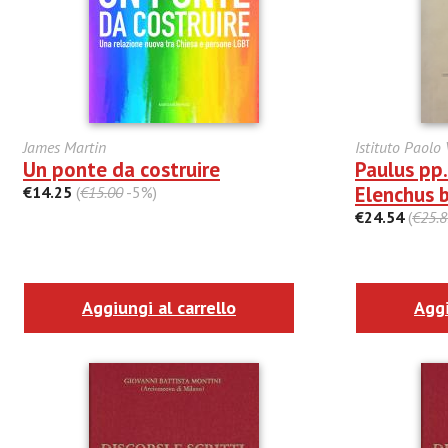
James Martin
Istituto Paolo 
Un ponte da costruire
Paulus pp
Elenchus b
€14.25
(
€15.00
-5%)
€24.54
(
€25.8
Aggiungi al carrello
Aggi