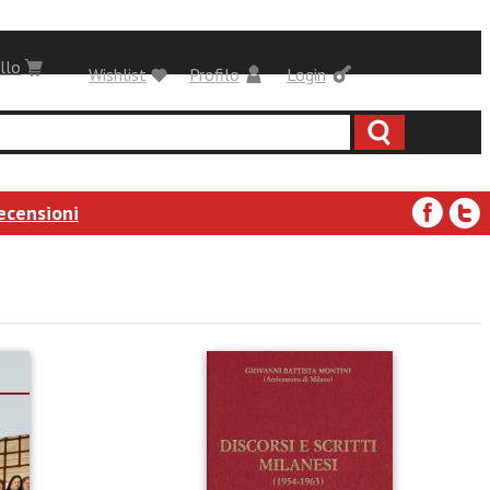
llo
Wishlist
Profilo
Login
ecensioni