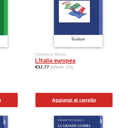
Francesco Bonini
L'Italia europea
€32.77
(
€34.50
-5%)
o
Aggiungi al carrello