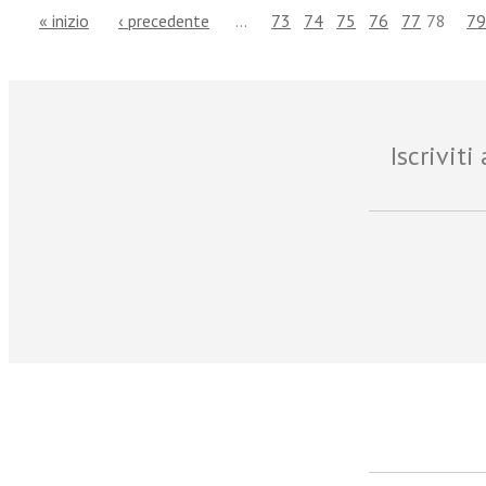
« inizio
‹ precedente
…
73
74
75
76
77
78
79
Iscrivit