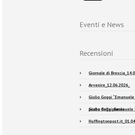
Eventi e News
Recensioni
Giornale di Brescia_14.
Avvenire_12.06.2026_
Giulio Goggi “Emanuele Se
posto delle parole
Giulio Goggi. Emanuele S
Huffingtonpost.it_01.0