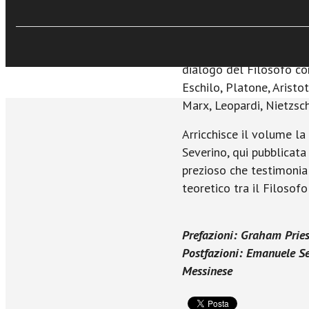
complesso rapporto tra ap
Sullo sfondo, i grandi te
del linguaggio, dell’eth
dialogo del Filosofo con
Eschilo, Platone, Arist
Marx, Leopardi, Nietzsch
Arricchisce il volume l
Severino, qui pubblicat
prezioso che testimonia
teoretico tra il Filosofo
Prefazioni: Graham Pries
Postfazioni: Emanuele Se
Messinese