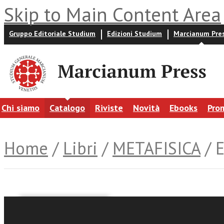
Skip to Main Content Area
Gruppo Editoriale Studium
Edizioni Studium
Marcianum Pre
Chi siamo
Catalogo
Riviste
Novità
Ebooks
Pro
Home
/
Libri
/
METAFISICA
/ 
Giulio Goggi