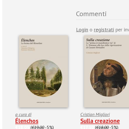
Commenti
Login
o
registrati
per in
a cura di
Cristian Migliori
Élenchos
Sulla creazione
€18.05
(
€19.00
-5%)
€17.10
(
€18.00
-5%)