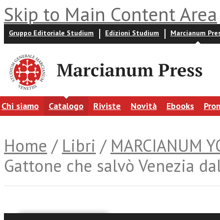
Skip to Main Content Area
Gruppo Editoriale Studium
Edizioni Studium
Marcianum Pre
Chi siamo
Catalogo
Riviste
Novità
Ebooks
Pro
Home
/
Libri
/
MARCIANUM Y
Gattone che salvò Venezia dall