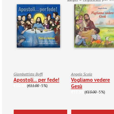
Giambattista Boffi
Angelo Scola
Apostoli... per fede!
Vogliamo vedere
Gesù
€10.45
(
€11.00
-5%)
€12.35
(
€13.00
-5%)