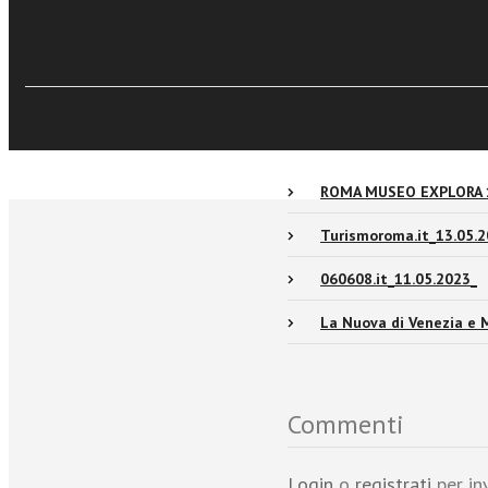
Eventi e News
Recensioni
ROMA MUSEO EXPLORA 
Turismoroma.it_13.05.2
060608.it_11.05.2023_
La Nuova di Venezia e 
Commenti
Login
o
registrati
per in