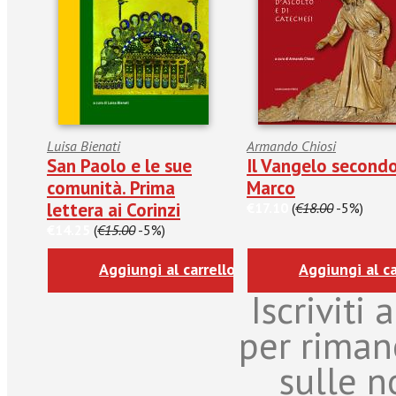
Luisa Bienati
Armando Chiosi
San Paolo e le sue
Il Vangelo second
comunità. Prima
Marco
lettera ai Corinzi
€17.10
(
€18.00
-5%)
€14.25
(
€15.00
-5%)
Aggiungi al carrello
Aggiungi al ca
Iscriviti
per riman
sulle n