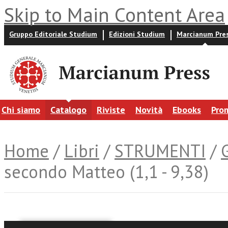
Skip to Main Content Area
Gruppo Editoriale Studium
Edizioni Studium
Marcianum Pre
Chi siamo
Catalogo
Riviste
Novità
Ebooks
Pro
Home
/
Libri
/
STRUMENTI
/
secondo Matteo (1,1 - 9,38)