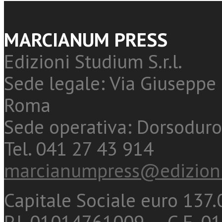
MARCIANUM PRESS
Edizioni Studium S.r.l.
Sede legale: Via Giuseppe 
Roma
Sede operativa: Dorsoduro
Tel. 041 27 43 914
marcianumpress@edizioni
Capitale Sociale euro 137.0
P.I. 01014761009 - C.F. 