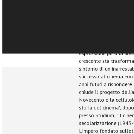
dominare l’universo dell
surclassando il cinema 
commerciale, ma anche i
opere non troppo distant
(i blockbuster dal 1980
chiaramente) e opere ra
espressione però di un’
crescente sta trasforma
sintomo di un inarresta
successo al cinema eur
anni futuri a risponder
chiude il progetto dell’a
Novecento e la celluloid
storia del cinema", dopo
presso Studium, "Il cin
secolarizzazione (1945-
L’impero fondato sull’et