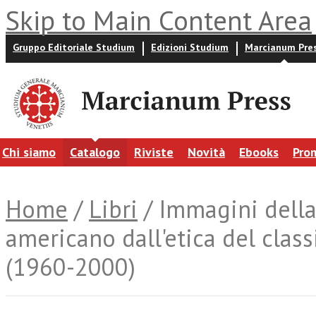
Skip to Main Content Area
Gruppo Editoriale Studium
Edizioni Studium
Marcianum Pre
Chi siamo
Catalogo
Riviste
Novità
Ebooks
Pro
Home
/
Libri
/ Immagini della
americano dall'etica del clas
(1960-2000)