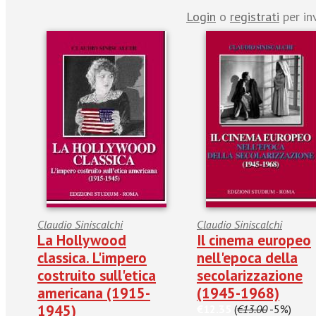
Login
o
registrati
per in
Claudio Siniscalchi
Claudio Siniscalchi
La Hollywood
Il cinema europeo
classica. L'impero
nell'epoca della
costruito sull'etica
secolarizzazione
americana (1915-
(1945-1968)
1945)
€12.35
(
€13.00
-5%)