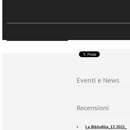
€14,99
I saggi raccolti nella 
Acquista Ebook
costituiscono un inter
storiche da collocare n
società plurale.
Sfoglia online
Eventi e News
Recensioni
La Bibliofilia_12.2021_