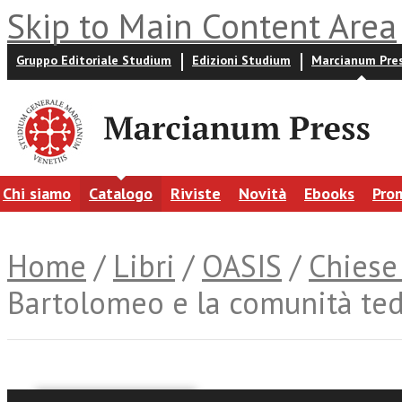
Skip to Main Content Area
Gruppo Editoriale Studium
Edizioni Studium
Marcianum Pre
Chi siamo
Catalogo
Riviste
Novità
Ebooks
Pro
Home
/
Libri
/
OASIS
/
Chiese
Bartolomeo e la comunità ted