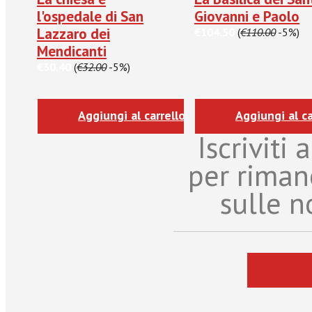
l'ospedale di San
Giovanni e Paolo
Lazzaro dei
€104.50
(
€110.00
-5%)
Mendicanti
€30.40
(
€32.00
-5%)
Aggiungi al carrello
Aggiungi al ca
Iscriviti
per riman
sulle n