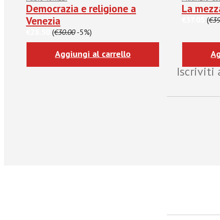
Democrazia e religione a
La mezza
Venezia
€37.05
(
€39
€28.50
(
€30.00
-5%)
Aggiungi al carrello
Ag
Iscrivit