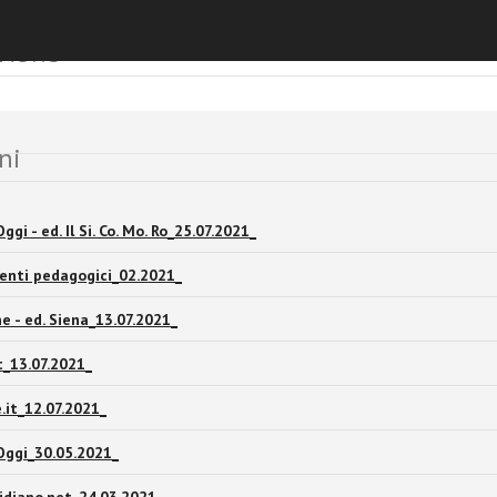
 News
ni
gi - ed. Il Si. Co. Mo. Ro_25.07.2021_
enti pedagogici_02.2021_
e - ed. Siena_13.07.2021_
t_13.07.2021_
.it_12.07.2021_
Oggi_30.05.2021_