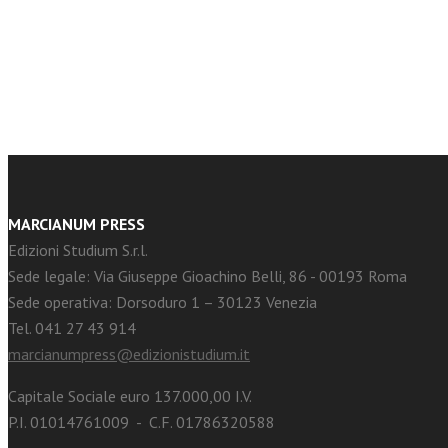
facebook
Twitter
MARCIANUM PRESS
Edizioni Studium S.r.l.
Sede legale: Via Giuseppe Gioachino Belli, 86 - 00193 Roma
Sede operativa: Dorsoduro 1 – 30123 Venezia
Tel. 041 27 43 914
marcianumpress@edizionistudium.it
Capitale Sociale euro 137.000,00 I.V.
P.I. 01014761009 - C.F. 01786320588