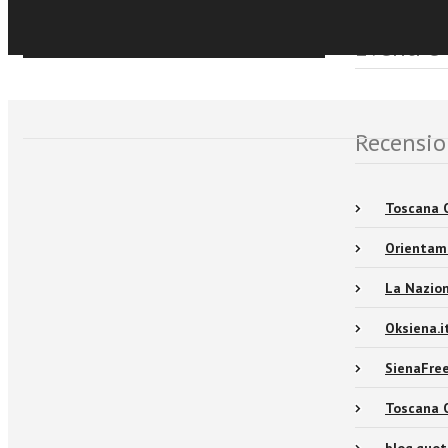
Sfoglia online
Eventi e
Recensio
Toscana Og
Orientam
La Nazion
Oksiena.i
SienaFree
Toscana 