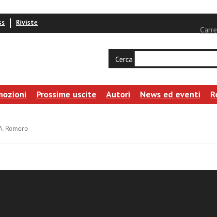
ss
Riviste
Carre
Cerca
mozioni
Prossime uscite
Autori
News ed eventi
R
 A. Romero
oso
a latino-americana e Oscar A. Romero