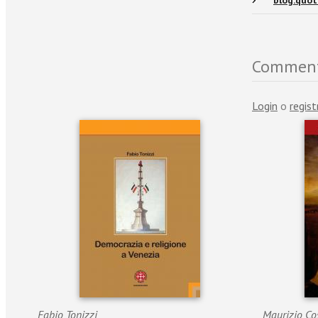
blog.quot
Commen
Login
o
regist
Fabio Tonizzi
Maurizio Co