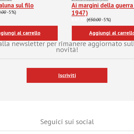
luna sul filo
Ai margini della guerr
1947)
.00
-5%)
€47.50
(
€50.00
-5%)
giungi al carrello
Aggiungi al carrell
i alla newsletter per rimanere aggiornato sul
novità!
Iscriviti
Seguici sui social