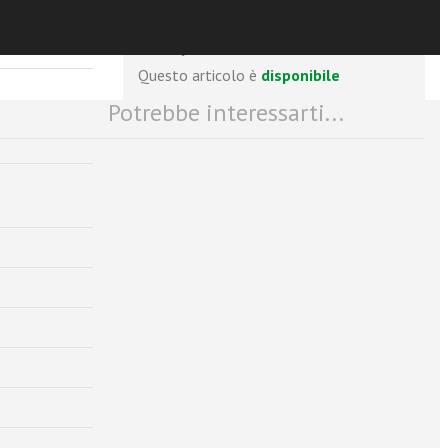
Numero pagine
: 400
ISBN
: 978-88-6512-705-6
Questo articolo è
disponibile
Potrebbe interessarti...