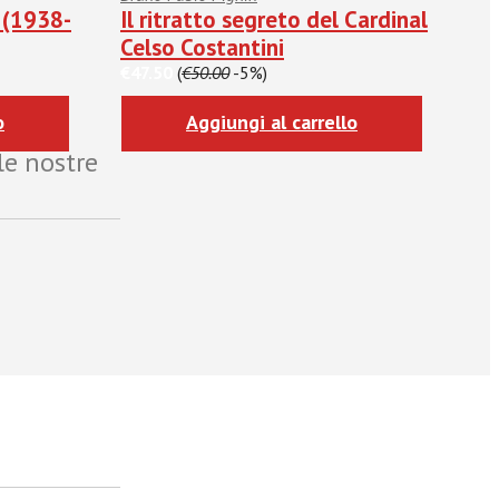
a (1938-
Il ritratto segreto del Cardinal
Celso Costantini
€47.50
(
€50.00
-5%)
o
Aggiungi al carrello
le nostre