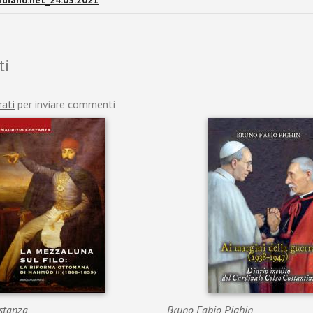
idiano.net_24.03.2021
ti
rati
per inviare commenti
stanza
Bruno Fabio Pighin