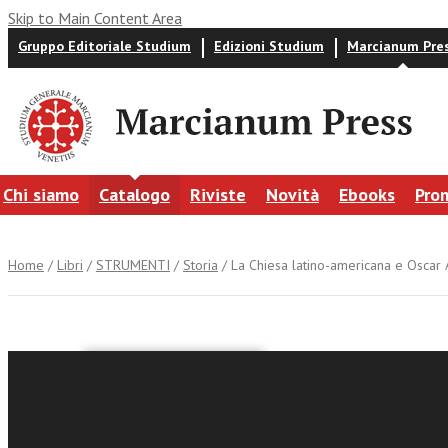
Skip to Main Content Area
Gruppo Editoriale Studium
Edizioni Studium
Marcianum Pre
Chi siamo
Catalogo
Riviste
Novità
Ebooks
Pro
Home
/
Libri
/
STRUMENTI
/
Storia
/ La Chiesa latino-americana e Oscar
Cosimo Scagli
La Chies