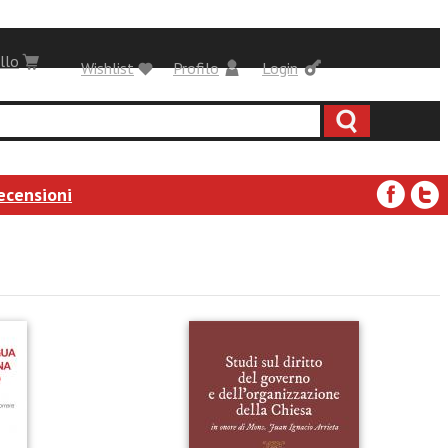
llo
Wishlist
Profilo
Login
ecensioni