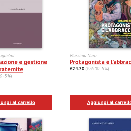
uglielmi
Massimo Naro
azione e gestione
Protagonista è l’abbrac
raternite
€24.70
(
€26.00
-5%)
0
-5%)
ungi al carrello
Aggiungi al carrell