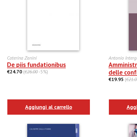
Caterina Zanini
Antonio Interg
De piis fundationibus
Amministr
delle conf
€24.70
(
€26.00
-5%)
€19.95
(
€21.0
Aggiungi al carrello
Aggi