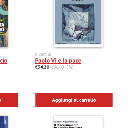
a cura di
cio
Paolo VI e la pace
€34.20
(
€36.00
-5%)
o
Aggiungi al carrello