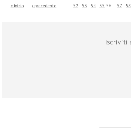
« inizio
‹ precedente
…
52
53
54
55
56
57
58
Iscrivit