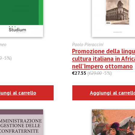
meo
Paolo Pieraccini
Promozione della lingu
cultura italiana in Afric
0
-5%)
nell’Impero ottomano
€27.55
(
€29.00
-5%)
ungi al carrello
Aggiungi al carrell