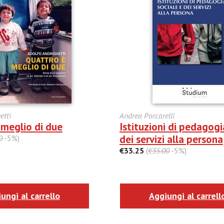
etti
Andrea Porcarelli
 meglio di due
Istituzioni di pedagogi
dei servizi alla persona
0
-5%)
€33.25
(
€35.00
-5%)
ungi al carrello
Aggiungi al carrell