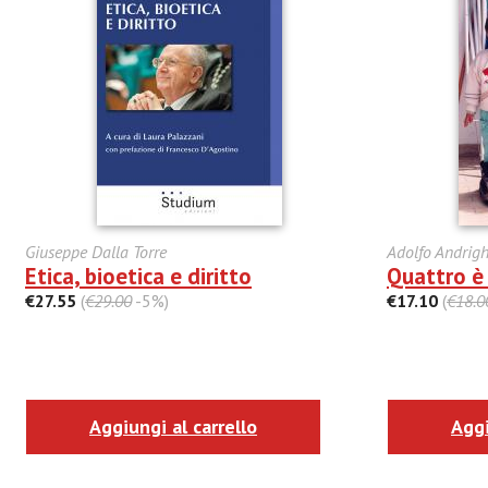
Giuseppe Dalla Torre
Adolfo Andrigh
Etica, bioetica e diritto
Quattro è
€27.55
(
€29.00
-5%)
€17.10
(
€18.0
Aggiungi al carrello
Aggi