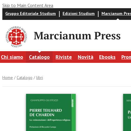
Skip to Main Content Area
Gruppo Editoriale Studium
Edizioni Studium
Marcianum Pre
Chi siamo
Catalogo
Riviste
Novità
Ebooks
Pro
Home
/
Catalogo
/
libri