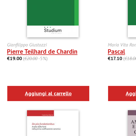
Gianfilippo Giustozzi
Maria Vita Ro
Pierre Teilhard de Chardin
Pascal
€19.00
(
€20.00
-5%)
€17.10
(
€18.0
Aggiungi al carrello
Aggi