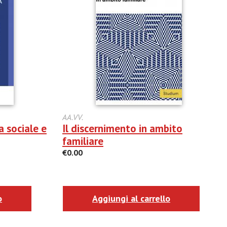
AA.VV.
a sociale e
Il discernimento in ambito
familiare
€0.00
o
Aggiungi al carrello