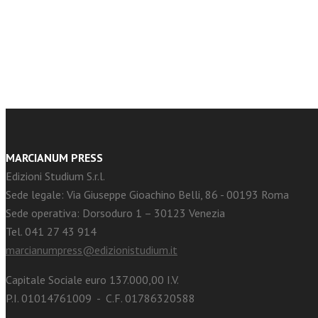
facebook
Twitter
MARCIANUM PRESS
Edizioni Studium S.r.l.
Sede legale: Via Giuseppe Gioachino Belli, 86 - 00193 Roma
Sede operativa: Dorsoduro 1 – 30123 Venezia
Tel. 041 27 43 914
marcianumpress@edizionistudium.it
Capitale Sociale euro 137.000,00 I.V.
P.I. 01014761009 - C.F. 01786320588