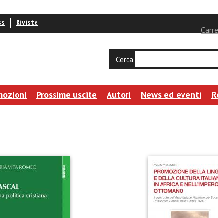
ss
Riviste
Carre
Cerca
mozioni
Prossime uscite
Autori
News ed eventi
R