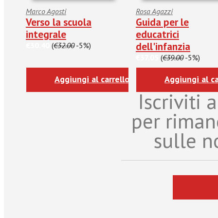
Marco Agosti
Rosa Agazzi
Verso la scuola
Guida per le
integrale
educatrici
dell'infanzia
€30.40
(
€32.00
-5%)
€37.05
(
€39.00
-5%)
Aggiungi al carrello
Aggiungi al ca
Iscriviti
per riman
sulle n