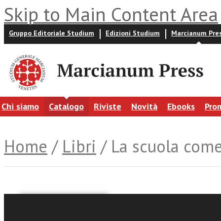
Skip to Main Content Area
Gruppo Editoriale Studium
Edizioni Studium
Marcianum Pre
Chi siamo
Catalogo
Riviste
Novità
Ebooks
Pro
Home
/
Libri
/ La scuola come
Evelina Scaglia