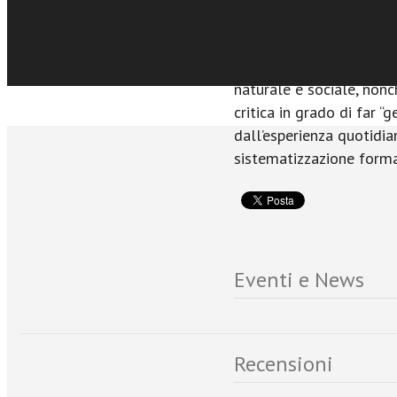
culturale e civile delle
pratica della ricerca int
della persona umana, fo
naturale e sociale, nonch
critica in grado di far “g
dall’esperienza quotidia
sistematizzazione forma
Eventi e News
Recensioni