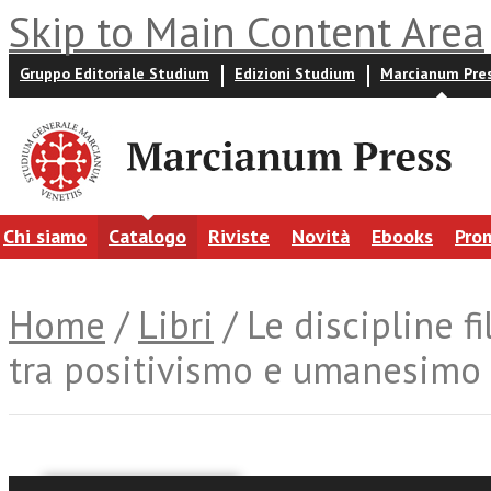
Skip to Main Content Area
Gruppo Editoriale Studium
Edizioni Studium
Marcianum Pre
Chi siamo
Catalogo
Riviste
Novità
Ebooks
Pro
Home
/
Libri
/ Le discipline 
tra positivismo e umanesimo