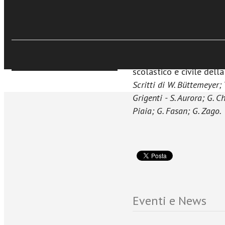
€17,99
ricostruendone il magis
Acquista Ebook
contributo al rinnovamen
particolare delle scienz
rapporti e le collaboraz
colleghi di altre sedi u
Sfoglia online
scolastico e civile della 
Scritti di W. Büttemeyer; T
Grigenti - S. Aurora; G. Ch
Piaia; G. Fasan; G. Zago.
Eventi e News