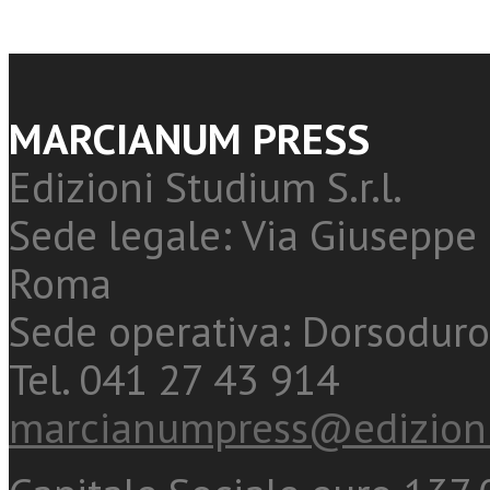
MARCIANUM PRESS
Edizioni Studium S.r.l.
Sede legale: Via Giuseppe 
Roma
Sede operativa: Dorsoduro
Tel. 041 27 43 914
marcianumpress@edizioni