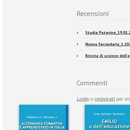
Recensioni
Studia Patavina_19.01.
Nuova Secondaria_1.20
Rivista di scienze dell
Commenti
Login
o
registrati
per in