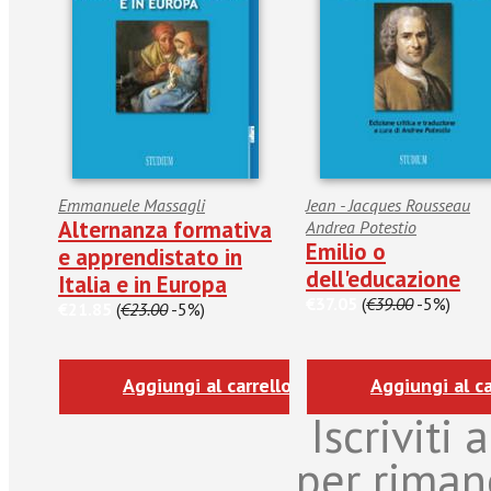
Emmanuele Massagli
Jean - Jacques Rousseau
Alternanza formativa
Andrea Potestio
Emilio o
e apprendistato in
dell'educazione
Italia e in Europa
€37.05
(
€39.00
-5%)
€21.85
(
€23.00
-5%)
Aggiungi al carrello
Aggiungi al ca
Iscriviti
per riman