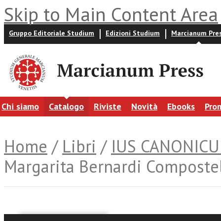
Skip to Main Content Area
Gruppo Editoriale Studium
Edizioni Studium
Marcianum Pre
Chi siamo
Catalogo
Riviste
Novità
Ebooks
Pro
Home
/
Libri
/
IUS CANONIC
Margarita Bernardi Compostel