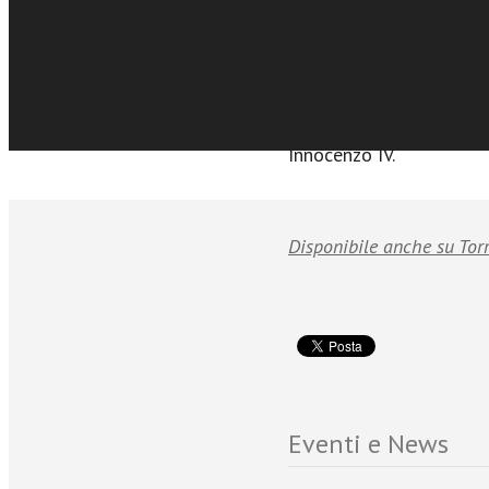
Lo scopo che animò Ber
cappellano di papa Innoc
Margarita, fu essenzialm
abbreviata tutte le tem
disperse all’interno di 
Innocenzo IV.
Disponibile anche su Tor
Eventi e News