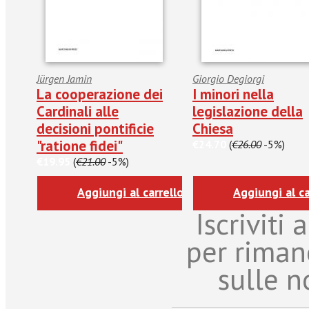
Jürgen Jamin
Giorgio Degiorgi
La cooperazione dei
I minori nella
Cardinali alle
legislazione della
decisioni pontificie
Chiesa
"ratione fidei"
€24.70
(
€26.00
-5%)
€19.95
(
€21.00
-5%)
Aggiungi al carrello
Aggiungi al ca
Iscriviti
per riman
sulle n