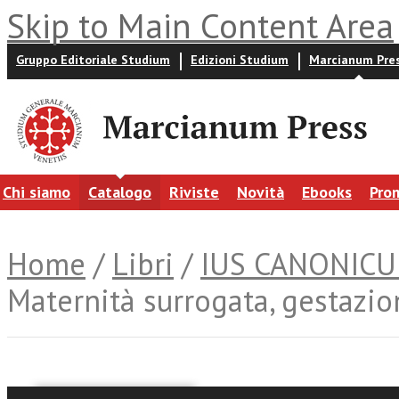
Skip to Main Content Area
Gruppo Editoriale Studium
Edizioni Studium
Marcianum Pre
Chi siamo
Catalogo
Riviste
Novità
Ebooks
Pro
Home
/
Libri
/
IUS CANONIC
Maternità surrogata, gestazione