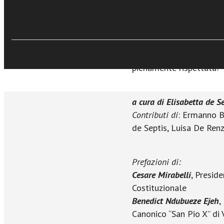
surrogata faccia sorge
fondamentali e originar
Cosa significa essere fig
essere genitori? Qual è 
Quando la dignità umana 
pienamente rispettata?
a cura di Elisabetta de S
Contributi di
: Ermanno B
de Septis, Luisa De Renz
Prefazioni di:
Cesare Mirabelli
, Presid
Costituzionale
Benedict Ndubueze Ejeh
,
Canonico “San Pio X” di 