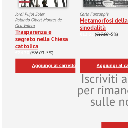
Jordi Pujol Soler
Carlo Fantappiè
Metamorfosi della
Rolando Gibert Montes de
Oca Valero
sinodalità
Trasparenza e
€12.35
(
€13.00
-5%)
segreto nella Chiesa
cattolica
€24.70
(
€26.00
-5%)
Aggiungi al carrello
Aggiungi al ca
Iscriviti
per riman
sulle n