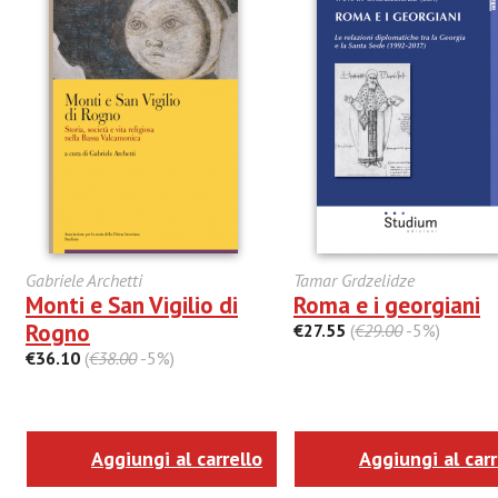
Gabriele Archetti
Tamar Grdzelidze
Monti e San Vigilio di
Roma e i georgiani
Rogno
€27.55
(
€29.00
-5%)
€36.10
(
€38.00
-5%)
Aggiungi al carrello
Aggiungi al carr