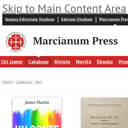
Skip to Main Content Area
Gruppo Editoriale Studium
Edizioni Studium
Marcianum Pre
Chi siamo
Catalogo
Riviste
Novità
Ebooks
Pro
Home
/
Catalogo
/
libri