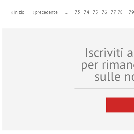
« inizio
‹ precedente
…
73
74
75
76
77
78
79
Iscriviti
per riman
sulle n