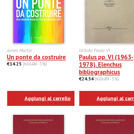
James Martin
Istituto Paolo VI
Un ponte da costruire
Paulus pp. VI (1963-
1978). Elenchus
€14.25
(
€15.00
-5%)
bibliographicus
€24.54
(
€25.83
-5%)
Aggiungi al carrello
Aggiungi al carr