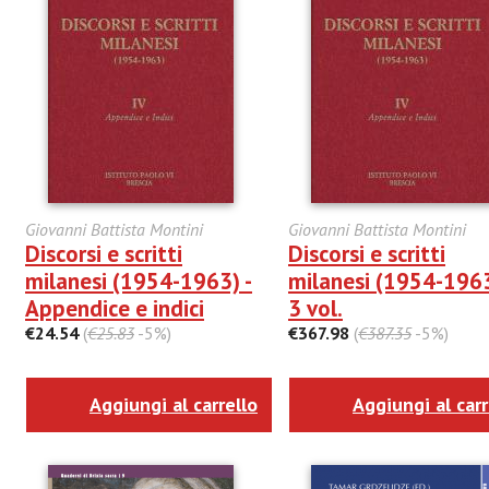
Giovanni Battista Montini
Giovanni Battista Montini
Discorsi e scritti
Discorsi e scritti
milanesi (1954-1963) -
milanesi (1954-1963
Appendice e indici
3 vol.
€24.54
(
€25.83
-5%)
€367.98
(
€387.35
-5%)
Aggiungi al carrello
Aggiungi al carr