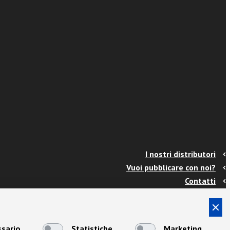
I nostri distributori
Vuoi pubblicare con noi?
Contatti
Info e spedizioni
Termini e condizioni
Cookies
sario
Statistiche
Marketing