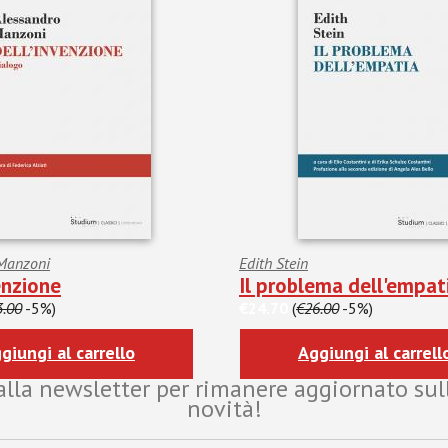
 Manzoni
Edith Stein
enzione
Il problema dell'empat
3.00
-5%)
€24.70
(
€26.00
-5%)
giungi al carrello
Aggiungi al carrell
i alla newsletter per rimanere aggiornato sul
novità!