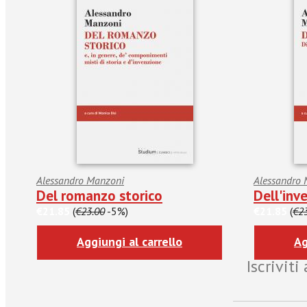
Alessandro Manzoni
Alessandro
Del romanzo storico
Dell'inv
€21.85
(
€23.00
-5%)
€21.85
(
€2
Aggiungi al carrello
Ag
Iscrivit