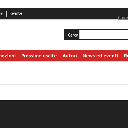
ss
Riviste
Carre
Cerca
mozioni
Prossime uscite
Autori
News ed eventi
R
chetti