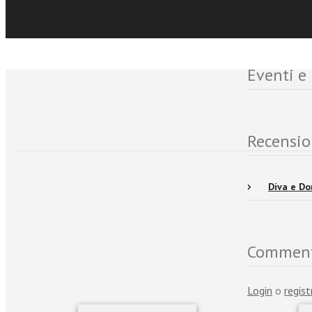
Eventi e
Recensio
Diva e Do
Commen
Login
o
regist