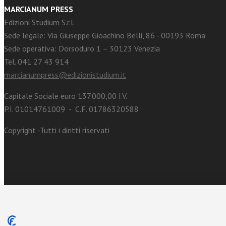
MARCIANUM PRESS
Edizioni Studium S.r.l.
Sede legale: Via Giuseppe Gioachino Belli, 86 - 00193 Roma
Sede operativa: Dorsoduro 1 – 30123 Venezia
Tel. 041 27 43 914
marcianumpress@edizionistudium.it
Capitale Sociale euro 137.000,00 I.V.
P.I. 01014761009 - C.F. 01786320588
Copyright -Tutti i diritti riservati