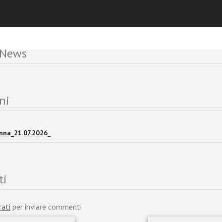
 News
ni
nna_21.07.2026_
ti
rati
per inviare commenti