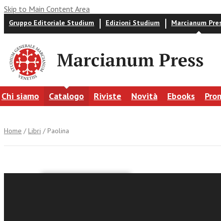
Skip to Main Content Area
Gruppo Editoriale Studium
Edizioni Studium
Marcianum Pre
Chi siamo
Catalogo
Riviste
Novità
Ebooks
Pro
Home
/
Libri
/ Paolina
Iginio Ugo Tar
Paolina