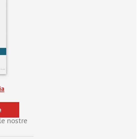
ia
o
le nostre