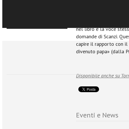
descrive nei suoi scritti
benissimo, che domina 
larghissimamente a frut
Sfoglia online
nel libro è la voce stes
domande di Scanzi. Quest
capire il rapporto con i
divenuto papa» (dalla Pr
Disponibile anche su Tor
Eventi e News