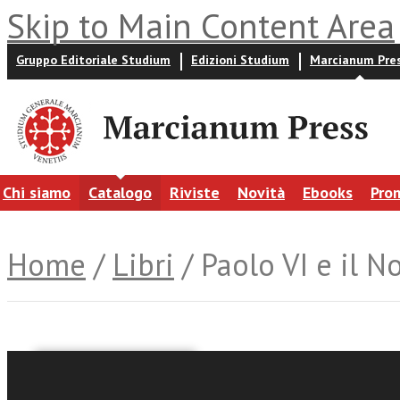
Skip to Main Content Area
Gruppo Editoriale Studium
Edizioni Studium
Marcianum Pre
Chi siamo
Catalogo
Riviste
Novità
Ebooks
Pro
Home
/
Libri
/ Paolo VI e il 
Giacomo Scanzi