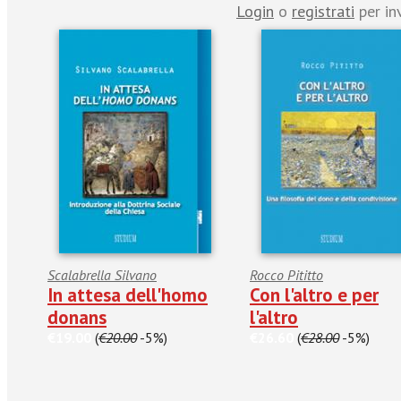
Login
o
registrati
per in
Scalabrella Silvano
Rocco Pititto
In attesa dell'homo
Con l'altro e per
donans
l'altro
€19.00
(
€20.00
-5%)
€26.60
(
€28.00
-5%)