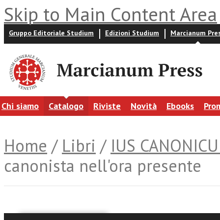
Skip to Main Content Area
Gruppo Editoriale Studium
Edizioni Studium
Marcianum Pre
Chi siamo
Catalogo
Riviste
Novità
Ebooks
Pro
Home
/
Libri
/
IUS CANONIC
canonista nell'ora presente