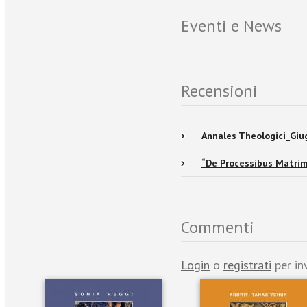
Eventi e News
Recensioni
Annales Theologici_Giu
“De Processibus Matrim
Commenti
Login
o
registrati
per in