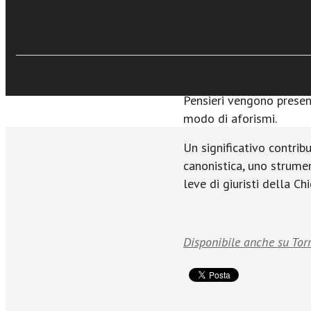
La presente edizione no
Sfoglia online
dell’originale testo spag
argomentazioni e richia
dell’autore, sviluppati 
Pensieri vengono presen
modo di aforismi.
Un significativo contrib
canonistica, uno strum
leve di giuristi della Chi
Disponibile anche su Tor