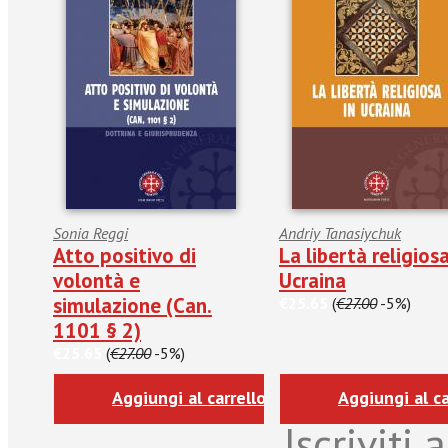
Sonia Reggi
Andriy Tanasiychuk
Atto positivo di
La libertà religiosa
volontà e
Ucraina
simulazione (Can.
€25.65
(
€27.00
-5%)
1101 § 2)
€25.65
(
€27.00
-5%)
Aggiungi al carrello
Aggiungi al ca
Iscriviti