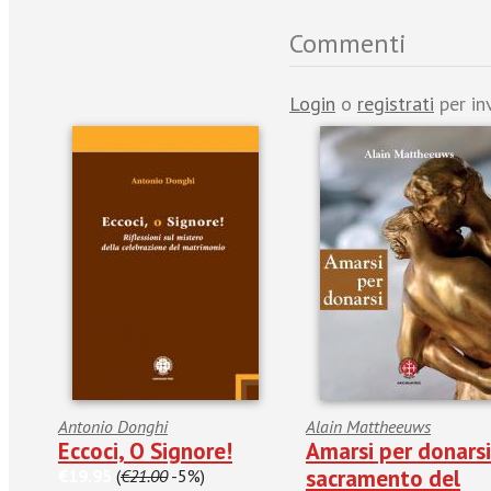
Commenti
Login
o
registrati
per in
Antonio Donghi
Alain Mattheeuws
Eccoci, O Signore!
Amarsi per donarsi.
sacramento del
€19.95
(
€21.00
-5%)