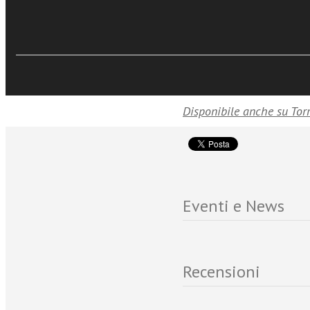
può definirsi “realismo c
Sfoglia online
ed empirismo adatta no
teologiche.
Disponibile anche su Tor
Eventi e News
Recensioni