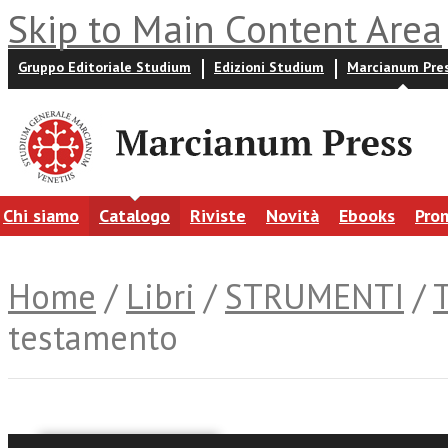
Skip to Main Content Area
Gruppo Editoriale Studium
Edizioni Studium
Marcianum Pre
Chi siamo
Catalogo
Riviste
Novità
Ebooks
Pro
Home
/
Libri
/
STRUMENTI
/
testamento