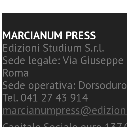
MARCIANUM PRESS
Edizioni Studium S.r.l.
Sede legale: Via Giuseppe 
Roma
Sede operativa: Dorsoduro
Tel. 041 27 43 914
marcianumpress@edizioni
Capitale Sociale euro 137.0