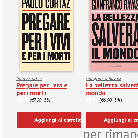
Paolo Curtaz
Gianfranco Ravasi
Pregare per i vivi e
La bellezza salverà
per i morti
mondo
€6.65
(
€7.00
-5%)
€5.70
(
€6.00
-5%)
Aggiungi al carrello
Aggiungi al ca
per riman