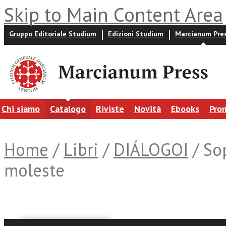
Skip to Main Content Area
Gruppo Editoriale Studium
Edizioni Studium
Marcianum Pre
Chi siamo
Catalogo
Riviste
Novità
Ebooks
Pro
Home
/
Libri
/
DIÁLOGOI
/ So
moleste