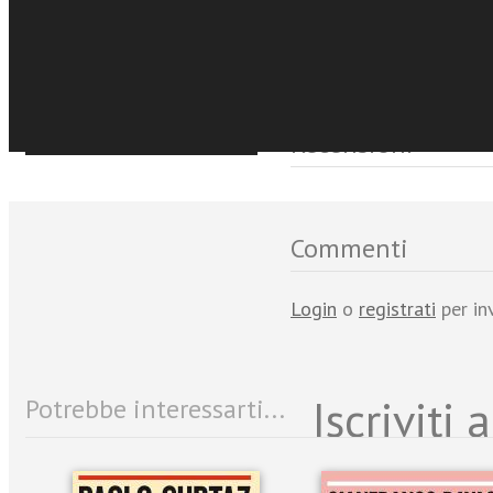
€5.99
Acquista Ebook
Eventi e News
Sfoglia online
Recensioni
Commenti
Login
o
registrati
per in
Iscriviti
Potrebbe interessarti...