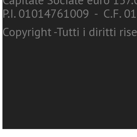
P.I. 01014761009 - C.F. 
Copyright -Tutti i diritti ris