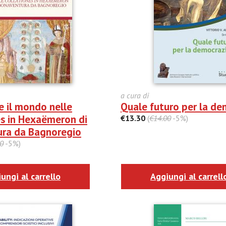
a cura di
 e il mondo nelle
Quale futuro per la de
es in Hexaëmeron di
€13.30
(
€14.00
-5%)
ra da Bagnoregio
0
-5%)
ungi al carrello
Aggiungi al carrell