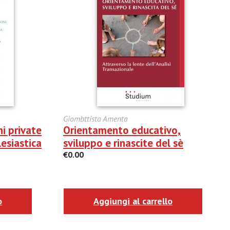
Giombttista Amenta
ni private
Orientamento educativo,
lesiastica
sviluppo e rinascite del sè
€0.00
o
Aggiungi al carrello