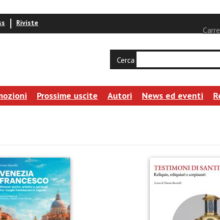
ss
Riviste
Carre
Cerca
mozioni
Prossime uscite
Autori
News ed eventi
R