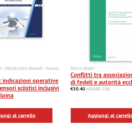
i - Mariachiara Bonetti - Fausto
Marco Billeri
Conflitti tra associazio
y: indicazioni operative
di fedeli e autorità ecc
sori sciistici inclusivi
€30.40
(
€32.00
-5%)
alpina
ungi al carrello
Aggiungi al carrell