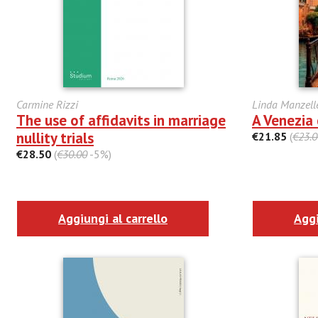
Carmine Rizzi
Linda Manzell
The use of affidavits in marriage
A Venezia
nullity trials
€21.85
(
€23.0
€28.50
(
€30.00
-5%)
Aggiungi al carrello
Aggi