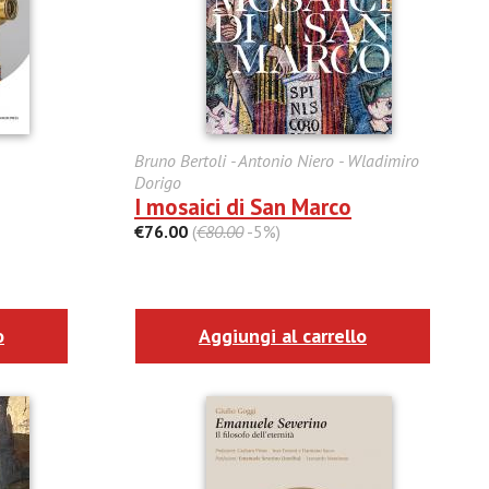
Bruno Bertoli - Antonio Niero - Wladimiro
Dorigo
I mosaici di San Marco
€76.00
(
€80.00
-5%)
o
Aggiungi al carrello