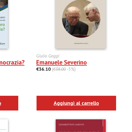
Giulio Goggi
mocrazia?
Emanuele Severino
€36.10
(
€38.00
-5%)
o
Aggiungi al carrello