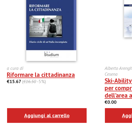
a cura di
Alberto Arengh
Riformare la cittadinanza
Cesena
Ski-Abilit
€15.67
(
€16.50
-5%)
per compren
dell'area 
€0.00
Aggiungi al carrello
Aggi