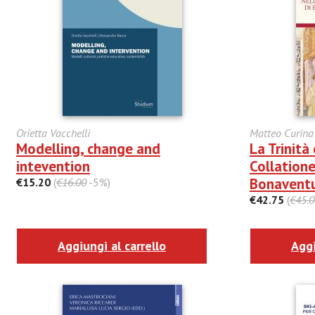
Orietta Vacchelli
Matteo Curina
Modelling, change and
La Trinità
intevention
Collation
Bonaventu
€15.20
(
€16.00
-5%)
€42.75
(
€45.0
Aggiungi al carrello
Aggi