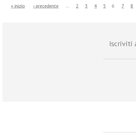
« inizio
‹ precedente
…
2
3
4
5
6
7
8
Iscrivit