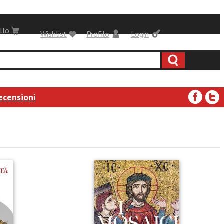
llo
Wishlist
Profilo
Login
ecensioni