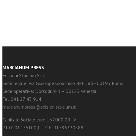
facebook
Twitter
MARCIANUM PRESS
Edizioni Studium S.r.l.
Sede legale: Via Giuseppe Gioachino Belli, 86 - 00193 Roma
Sede operativa: Dorsoduro 1 – 30123 Venezia
Tel. 041 27 43 914
marcianumpress@edizionistudium.it
Capitale Sociale euro 137.000,00 I.V.
P.I. 01014761009 - C.F. 01786320588