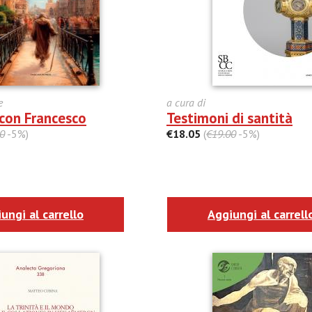
e
a cura di
 con Francesco
Testimoni di santità
0
-5%)
€18.05
(
€19.00
-5%)
ungi al carrello
Aggiungi al carrell