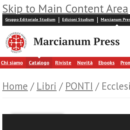
Skip to Main Content Area
Gruppo Editoriale Studium
Edizioni Studium
Marcianum Pre
Chi siamo
Catalogo
Riviste
Novità
Ebooks
Pro
Home
/
Libri
/
PONTI
/ Eccle
Samuele Giombi