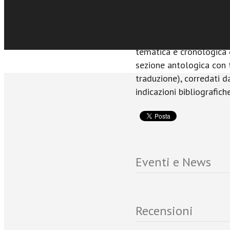
lunga e complessa rico
Rosmini al Vaticano II e 
Dopo un’introduzione ge
tematica e cronologica d
sezione antologica con t
traduzione), corredati d
indicazioni bibliografiche
Eventi e News
Recensioni