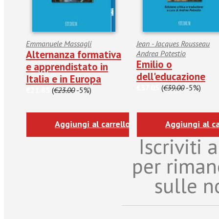
Emmanuele Massagli
Jean - Jacques Rousseau
Alternanza formativa
Andrea Potestio
Emilio o
e apprendistato in
dell'educazione
Italia e in Europa
€37.05
(
€39.00
-5%)
€21.85
(
€23.00
-5%)
Aggiungi al carrello
Aggiungi al ca
Iscriviti
per riman
sulle n