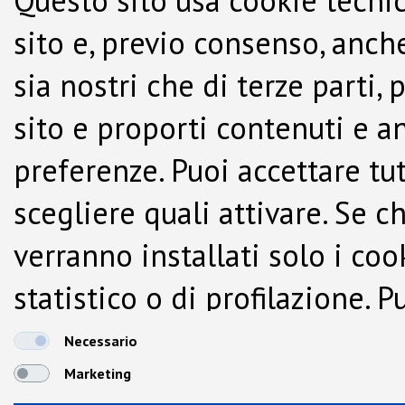
Questo sito usa cookie tecnic
sito e, previo consenso, anche
sia nostri che di terze parti,
sito e proporti contenuti e a
preferenze. Puoi accettare tutti
scegliere quali attivare. Se c
verranno installati solo i co
statistico o di profilazione.
dalla Cookie Policy.
Necessario
Marketing