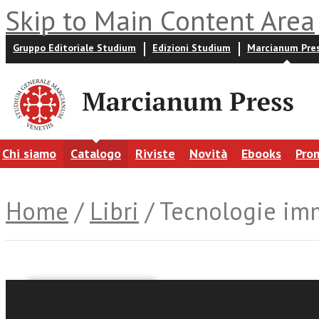
Skip to Main Content Area
Gruppo Editoriale Studium
Edizioni Studium
Marcianum Pre
Chi siamo
Catalogo
Riviste
Novità
Ebooks
Pro
Home
/
Libri
/ Tecnologie imm
Lucia Campitiello