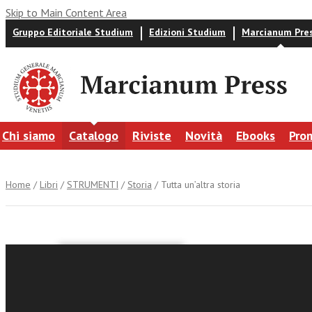
Skip to Main Content Area
Gruppo Editoriale Studium
Edizioni Studium
Marcianum Pre
Chi siamo
Catalogo
Riviste
Novità
Ebooks
Pro
Home
/
Libri
/
STRUMENTI
/
Storia
/ Tutta un’altra storia
Raffaella Calg
Tutta un’