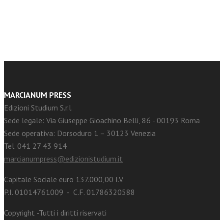
facebook
Twitter
MARCIANUM PRESS
Edizioni Studium S.r.l.
Sede legale: Via Giuseppe Gioachino Belli, 86 - 00193 Roma
Sede operativa: Dorsoduro 1 – 30123 Venezia
Tel. 041 27 43 914
marcianumpress@edizionistudium.it
Capitale Sociale euro 137.000,00 I.V.
P.I. 01014761009 - C.F. 01786320588
Copyright -Tutti i diritti riservati