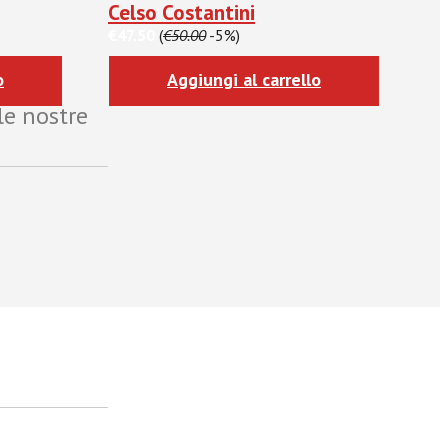
Celso Costantini
€47.50
(
€50.00
-5%)
o
Aggiungi al carrello
le nostre