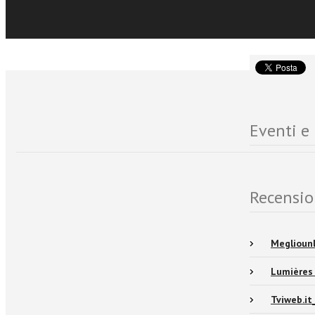
accantonata o
Eventi e
Recensio
Meglioun
Lumières 
Tviweb.it