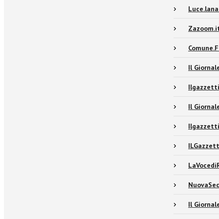
Luce.lana
Zazoom.i
Comune.Fi
Il Giorna
Ilgazzett
Il Giorna
Ilgazzett
ILGazzett
LaVocediR
NuovaSec
Il Giorna