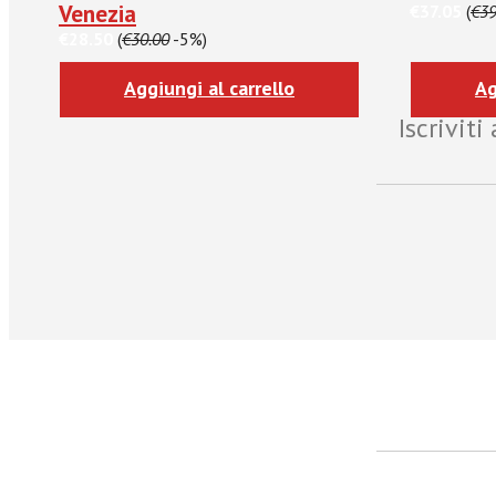
Venezia
€37.05
(
€39
€28.50
(
€30.00
-5%)
Aggiungi al carrello
Ag
Iscrivit